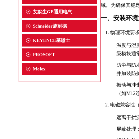
域。为确保其稳
艾默生GE通用电气
一、安装环境
Schneider施耐德
物理环境要
KEYENCE基恩士
温度与湿
级模块通常
PROSOFT
防尘与防
Molex
并加装防
振动与冲
（如M12
电磁兼容性（
远离干扰
屏蔽处理