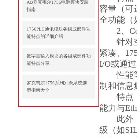
AB罗克韦尔1756电源模块安装
容量（可
指南
全功能（如
2、Comp
1756PLC通讯模块各组成部件功
能特点的详细介绍
针对空间受
紧凑、17
数字量输入模块的各组成部件功
I/O或通
能特点分享
性能等级
罗克韦尔1756系列冗余系统选
制和信息
型指南大全
特点：体
能力与Et
此外，罗克
级（如SI