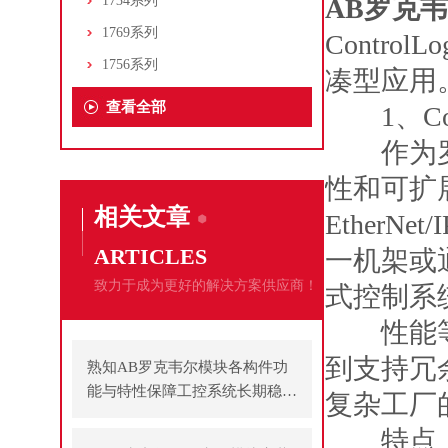
1734系列
AB罗克韦
1769系列
Contro
1756系列
凑型应用
查看全部
1、Cont
作为罗克韦
性和可扩展
相关文章
Ether
ARTICLES
一机架或
致力于成为更好的解决方案供应商！
式控制系
性能等级
到支持冗
熟知AB罗克韦尔模块各构件功
能与特性保障工控系统长期稳定
复杂工厂
运行
特点：支