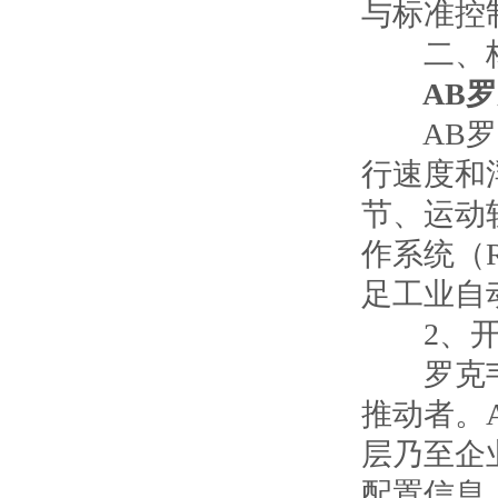
与标准控
二、核
AB罗克
AB罗克
行速度和
节、运动
作系统（
足工业自
2、开放的
罗克韦尔是
推动者。A
层乃至企
配置信息