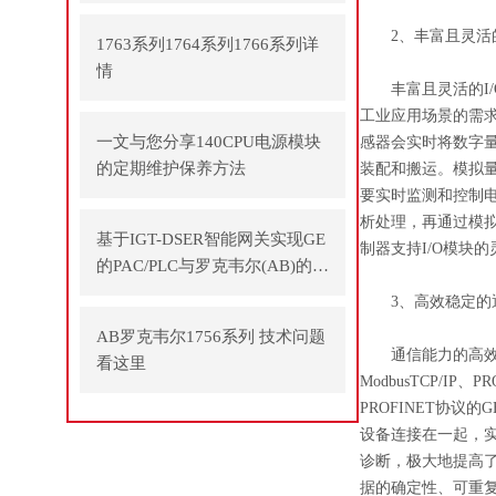
2、丰富且灵活的
1763系列1764系列1766系列详
情
丰富且灵活的I/O
工业应用场景的需求
一文与您分享140CPU电源模块
感器会实时将数字
的定期维护保养方法
装配和搬运。模拟量
要实时监测和控制电
析处理，再通过模拟
基于IGT-DSER智能网关实现GE
制器支持I/O模块
的PAC/PLC与罗克韦尔(AB)的P
LC之间通讯
3、高效稳定的
AB罗克韦尔1756系列 技术问题
通信能力的高效稳定是G
看这里
ModbusTCP/
PROFINET协
设备连接在一起，
诊断，极大地提高了
据的确定性、可重复