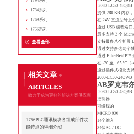
1794系列
2080-LC50-48Q
1734系列
提供 280 KB 内存
1769系列
在 24V 直流型号上包
通过 USB 编程端口
1756系列
最多支持 3 个 Micro
支持最多八个扩展 I/O
查看全部
通过支持多达两个轴
通过 EtherNet/IP
在 -20 至 +65 °C
通过插件式模块支持用
相关文章
2080-LC30-24QWB
AB罗克韦尔
ARTICLES
2080-LC50-48QBB
致力于成为更好的解决方案供应商！
控制器
可编程的
MICRO 830
1756PLC通讯模块各组成部件功
14个输入
能特点的详细介绍
24伏AC / DC