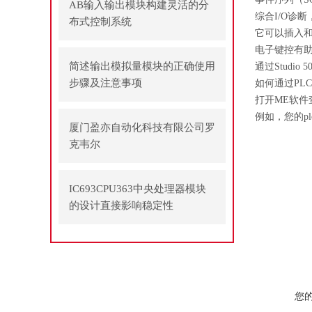
AB输入输出模块构建灵活的分
综合I/O诊
布式控制系统
它可以插入和
电子键控有
简述输出模拟量模块的正确使用
通过Studio
步骤及注意事项
如何通过PL
打开ME软件
例如，您的plc标
厦门盈亦自动化科技有限公司罗
克韦尔
IC693CPU363中央处理器模块
的设计直接影响稳定性
您