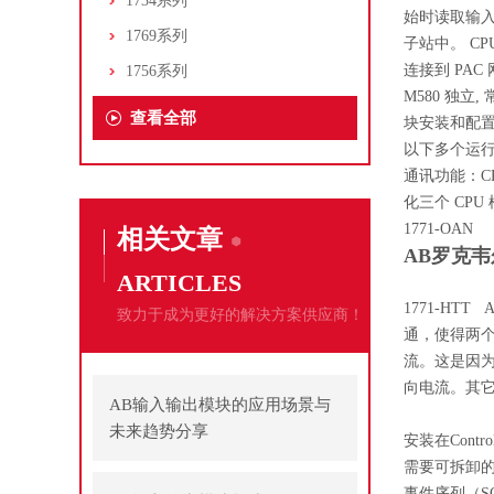
1734系列
始时读取输入
1769系列
子站中。 CP
连接到 PAC
1756系列
M580 独立
查看全部
块安装和配置指
以下多个运行特
通讯功能：CPU
化三个 CP
1771-OAN
相关文章
AB罗克韦
ARTICLES
1771-H
致力于成为更好的解决方案供应商！
通，使得两个
流。这是因为
向电流。其
AB输入输出模块的应用场景与
未来趋势分享
安装在Contro
需要可拆卸的接
事件序列（S