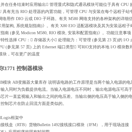
并在任务结束时应用输出 管理显式和隐式通讯模块可能位于具有 CPU
U 具有充当 RIO 处理器的内置功能，可管理 CPU 与安装在每个远程子站中的 
 网络用作 DIO 云或 DIO 子环路。有关 M580 网络支持的各种架构的详细信息，
, 常用架构, 系统规划指南)》。有关 X80 EIO 适配器模块及其为安装远程子站
南 (参见 Modicon M580, RIO 模块, 安装和配置指南)》。功能注意
性选择 CPU： 存储器大小 处理能力：可管理 (参见第 23 页)的 I/O 
 (参见第 57 页) 上的 Ethernet 端口类型 可RIO支持的本地 I/O 
U 模块，可在更广的温度
尔1771 控制器模块
TT AB模块 AB变频器大量库存 说明该电路的工作原理是当两个输入电源的电
输入同时为负载提供电流。当输入电源电压不同时，输出电源电压可高于某
芯片一直监视输入和输出之间的电压差。当输出侧的电压高于输入侧的电压2
它控制芯片在防止回流方面是类似的。
lLogix框架中
线盒（RTB）货物Bulletin 1492接线接口模块（IFM），用于现场连接
OE）应用程序的固有时间戳