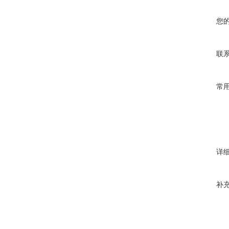
您
联
常
详
补