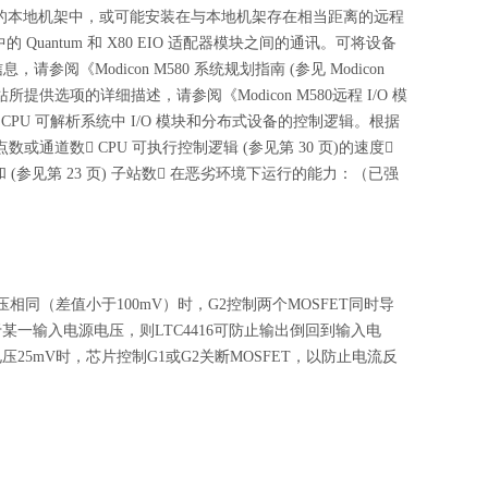
 的本地机架中，或可能安装在与本地机架存在相当距离的远程
Quantum 和 X80 EIO 适配器模块之间的通讯。可将设备
请参阅《Modicon M580 系统规划指南 (参见 Modicon
所提供选项的详细描述，请参阅《Modicon M580远程 I/O 模
事项 CPU 可解析系统中 I/O 模块和分布式设备的控制逻辑。根据
点数或通道数 CPU 可执行控制逻辑 (参见第 30 页)的速度
模块数和 (参见第 23 页) 子站数 在恶劣环境下运行的能力：（已强
压相同（差值小于100mV）时，G2控制两个MOSFET同时导
一输入电源电压，则LTC4416可防止输出倒回到输入电
5mV时，芯片控制G1或G2关断MOSFET，以防止电流反