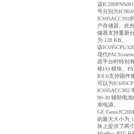
该
IC200PNS001
号分别为IC90A
IC695ACC
户存储器。此
储器支持重新分
为 128 KB。
该IC695CPU
现代PACSystem
器平台时特别有
移I/O 模块。PAC
RX3i支持固件
可以为IC695C
IC695ACC30
90-30 辅助电
准电源。
GE FanucI
的最大大小为 1
块上提供了两个嵌
Modbus RT