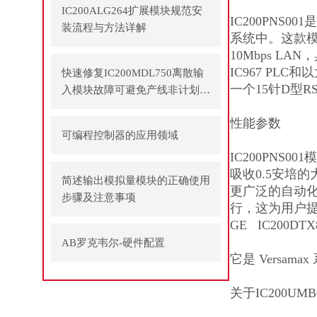
IC200ALG264扩展模块规范安
IC200PNS0
装流程与方法详解
系统中。这款模块
10Mbps LA
IC967 PL
快速修复IC200MDL750离散输
一个15针D型
入模块故障可避免产线非计划停
机
性能参数
可编程控制器的应用领域
IC200PNS
吸收0.5安培
简述输出模拟量模块的正确使用
更广泛的自动化
步骤及注意事项
行，这为用户
GE IC200
AB罗克韦尔-硬件配置
它是 Vers
关于IC200UMB