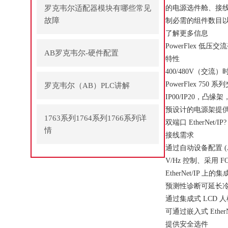
罗克韦尔适配器模块有哪些常见
的电源选件舱、接
故障
制必需的组件数目
了解更多信息
PowerFlex 低压
AB罗克韦尔-硬件配置
特性
400/480V（交流）时
PowerFlex 7
罗克韦尔（AB）PLC讲解
IP00/IP20，凸缘架，
预设计的电源架提供
1763系列1764系列1766系列详
双端口 EtherNe
情
接线需求
通过自动设备配置 (
V/Hz 控制、采用
EtherNet/IP 
预测性诊断可延长
通过集成式 LCD 人机界面
可通过嵌入式 Eth
提供安全选件