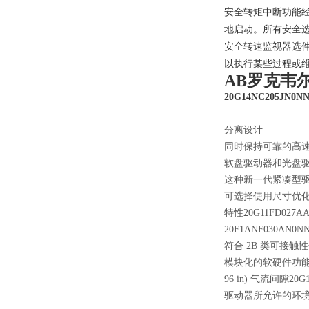
安全转矩中断功能经
地启动。所有安全
安全转速监视器选件
以执行某些过程或
AB罗克韦尔
20G14NC205JN0N
分离设计
同时保持可靠的高
软盘驱动器和光盘
这种新一代紧凑型驱动器
可选择使用尺寸优
特性20G11FD02
20F1ANF030
符合 2B 类可接触
模块化的软硬件功
96 in) 气流间隙20
驱动器所允许的环境温度