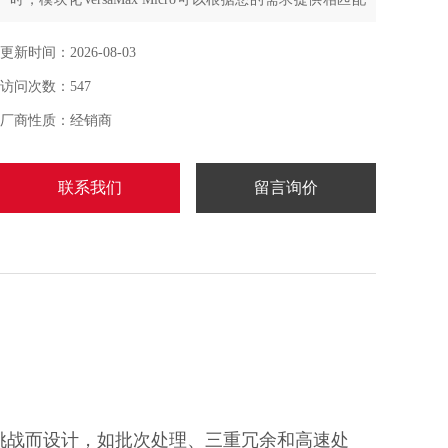
的特性和灵活性，从而为您进一步
节省产品生命周期成本。
更新时间：2026-08-03
访问次数：547
厂商性质：经销商
联系我们
留言询价
些挑战而设计，如批次处理、三重冗余和高速处