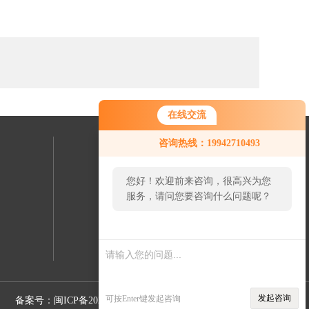
在线交流
咨询热线：19942710493
联系我们
您好！欢迎前来咨询，很高兴为您
24小时热线：
服务，请问您要咨询什么问题呢？
19942710493
您
好，
看您
停留
很久
发起咨询
可按Enter键发起咨询
备案号：闽ICP备2022015626号-5
Sitemap.xml
管理登陆
了，