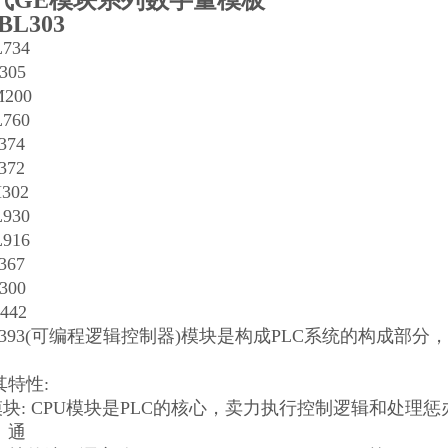
气GE模块系列数字量模板
BL303
734
305
M200
760
374
372
302
930
916
367
300
442
CHS393(可编程逻辑控制器)模块是构成PLC系统的构成
特性:
UQ模块: CPU模块是PLC的核心，卖力执行控制逻辑和
、通