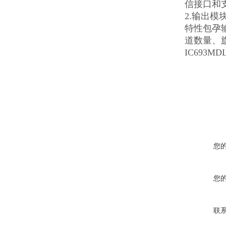
信接口和支持的
2.输出
特性包孕
道数量、
IC693MDL
您
您
联