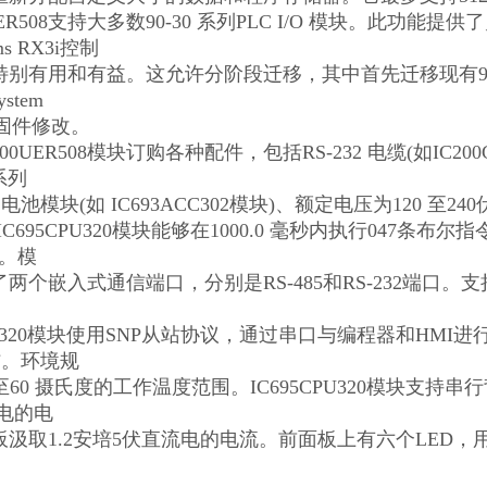
UER508支持大多数90-30 系列PLC I/O 模块。此功能
ms RX3i控制
别有用和有益。这允许分阶段迁移，其中首先迁移现有90-3
stem
持固件修改。
00UER508模块订购各种配件，包括RS-232 电缆(如IC200C
系列
辅助电池模块(如 IC693ACC302模块)、额定电压为120 
uc IC695CPU320模块能够在1000.0 毫秒内执行04
B。模
两个嵌入式通信端口，分别是RS-485和RS-232端口。支持的
。
CPU320模块使用SNP从站协议，通过串口与编程器和H
通信。环境规
 至60 摄氏度的工作温度范围。IC695CPU320模块支
流电的电
板汲取1.2安培5伏直流电的电流。前面板上有六个LED，