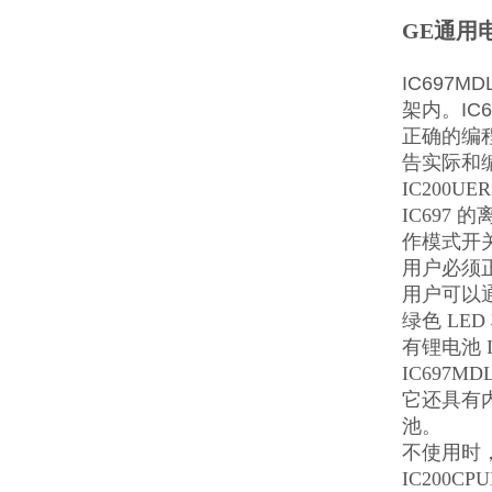
GE通用电
IC697M
架内。IC6
正确的编程
告实际和
IC200
IC697
作模式开关
用户必须正
用户可以
绿色 LE
有锂电池 
IC697MDL
它还具有
池。
不使用时，
IC200C