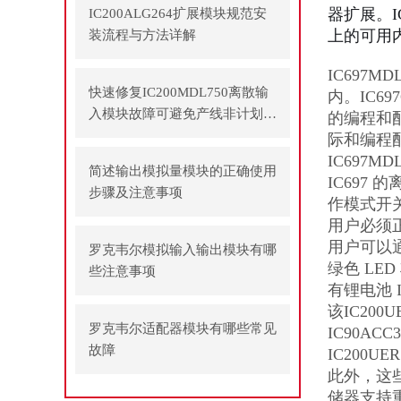
器扩展。I
IC200ALG264扩展模块规范安
上的可用
装流程与方法详解
IC697M
快速修复IC200MDL750离散输
内。IC69
入模块故障可避免产线非计划停
的编程和配
机
际和编程
IC697
简述输出模拟量模块的正确使用
IC697
步骤及注意事项
作模式开关
用户必须正
用户可以
罗克韦尔模拟输入输出模块有哪
绿色 LE
些注意事项
有锂电池 
该IC20
罗克韦尔适配器模块有哪些常见
IC90ACC
故障
IC200
此外，这
储器支持重