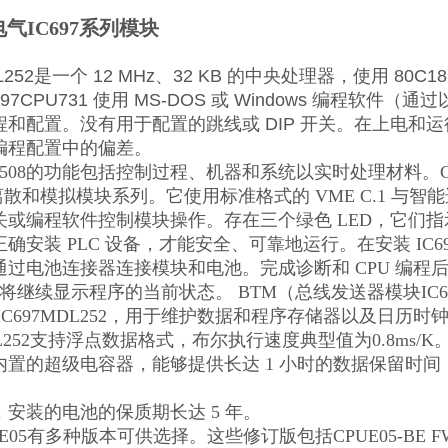
气IC697系列模块
DL252是一个 12 MHz、32 KB 的中央处理器，使用 80C
97CPU731 使用 MS-DOS 或 Windows 编程软件（
和配置。没有用于配置的跳线或 DIP 开关。在上电和运
编程配置中的偏差。
UER508的功能包括控制过程、机器和系统以实时处理材料。CP
 的离散和模拟模块系列。它使用标准格式的 VME C.1 与
或编程软件控制模块操作。存在三个绿色 LED，它们指示
确安装 PLC 设备，才能安全、可靠地运行。在安装 IC697
通过电池连接器连接模块和电池。完成诊断和 CPU 编
D 将继续显示程序的当前状态。 BTM（总线发送器模块IC69
IC697MDL252，用于维护数据和程序存储器以及日历时
252
支持浮点数据格式，布尔执行速度典型值为0.8ms/K
内置的超级电容器，能够提供长达 1 小时的数据保留时间
安装的电池的保质期长达 5 年。
PUE05有多种版本可供选择。这些修订版包括CPUE05-BE FW