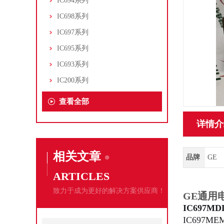
IC694系列
IC698系列
IC697系列
IC695系列
IC693系列
IC200系列
查看全部
详情介
相关文章
品牌
GE
ARTICLES
致力于成为更好的解决方案供应商！
GE通用电
IC697M
IC697M