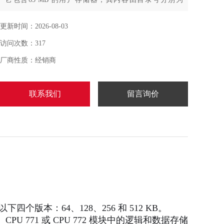
IC200UER5和
更新时间：2026-08-03
IC697MDL341的锂智能电池系列693-302 辅助电池模块保
访问次数：317
留。此外，它还具有64 MB的非易失性闪存用户存储器。
此外，这些用户存
厂商性质：经销商
储器支持重新分配自定义大小的数据和程序存储器。它最
联系我们
留言询价
多支持512个程序块，其中单个块的最
下四个版本：64、128、256 和 512 KB。
1、CPU 771 或 CPU 772 模块中的逻辑和数据存储