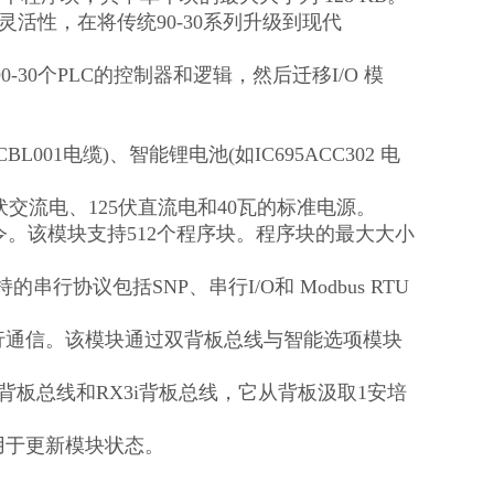
提供了灵活性，在将传统90-30系列升级到现代
0个PLC的控制器和逻辑，然后迁移I/O 模
BL001电缆)、智能锂电池(如IC695ACC302 电
至240伏交流电、125伏直流电和40瓦的标准电源。
7条布尔指令。该模块支持512个程序块。程序块的最大大小
串行协议包括SNP、串行I/O和 Modbus RTU
MI进行通信。该模块通过双背板总线与智能选项模块
持串行背板总线和RX3i背板总线，它从背板汲取1安培
用于更新模块状态。