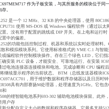
C697MEM717 作为子板安装，与其所服务的模块位于同一
内存。
DL252 是一个 12 MHz、32 KB 的中央处理器，使用 80C
7CPU731 使用 MS-DOS 或 Windows 编程软件（通过以
置。没有用于配置的跳线或 DIP 开关。在上电和运行时
配置中的偏差。
MDL252的功能包括控制过程、机器和系统以实时处理材料。CP
 的离散和模拟模块系列。它使用标准格式的 VME C.1 与
或编程软件控制模块操作。存在三个绿色 LED，它们指示
确安装 PLC 设备，才能安全、可靠地运行。在安装 IC697
通过电池连接器连接模块和电池。完成诊断和 CPU 编
D 将继续显示程序的当前状态。 BTM（总线发送器模块IC69
IC697ACC701，用于维护数据和程序存储器以及日历时
0UER508具有内部赛扬M处理器，处理速度为1GHz。它包
30和
UER508的锂智能电池系列693-302 辅助电池模块保留。
些用户存
新分配自定义大小的数据和程序存储器。它最多支持512个