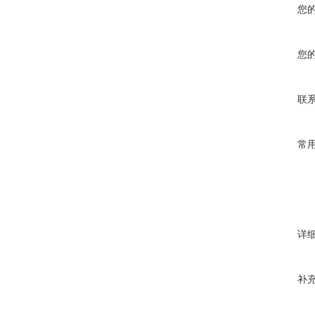
您
您
联
常
详
补