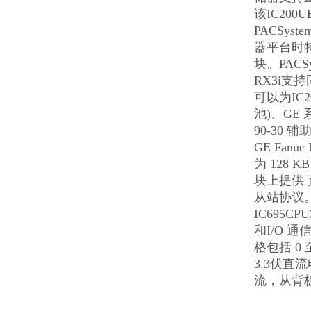
该IC200
PACSyste
器平台时特
块。PACSy
RX3i支
可以为IC2
池)、GE 
90-30 
GE Fan
为 128 K
块上提供了
从站协议
IC695
和I/O 
格包括 0
3.3伏直
流，从背