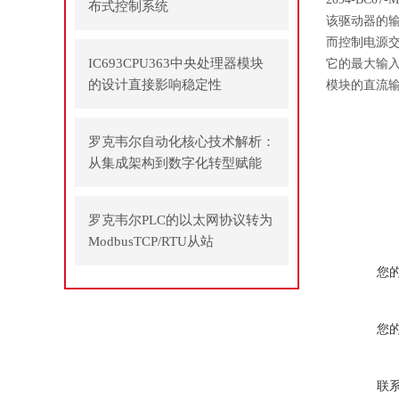
布式控制系统
该驱动器的输入电
而控制电源交流
IC693CPU363中央处理器模块
它的最大输入电
的设计直接影响稳定性
模块的直流输入
罗克韦尔自动化核心技术解析：
从集成架构到数字化转型赋能
罗克韦尔PLC的以太网协议转为
ModbusTCP/RTU从站
您
您
联