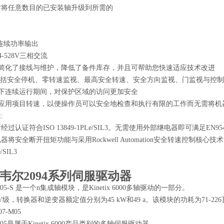
时将任意数目的已安装轴升级到所需的
。
kW连续功率输出
4-528V三相交流
计简化了接线与维护，降低了备件库存，并且可帮助您快速适应技术改进
包括安全停机、零转速监视、最高安全转速、安全方向监视、门监视与控
件下连续运行期间，对保护区域的访问更加安全
视应用项目转速，以便操作员可以安全地检查和执行有限的工作而无需将机
:
过认证符合ISO 13849-1PLe/SIL3。无需使用外部继电器即可满足E
器将安全断开扭矩功能与采用Rockwell Automation安全转速控制
SIL3
韦尔2094系列伺服驱动器
7-M05-S 是一个n集成轴模块，是Kinetix 6000多轴驱动的一部分。
V级，转换器和逆变器额定值分别为45 kW和49 a。该模块的功耗为71-2
07-M05
7-M05是属于Kinetix 6000产品类别的多轴伺服驱动器。