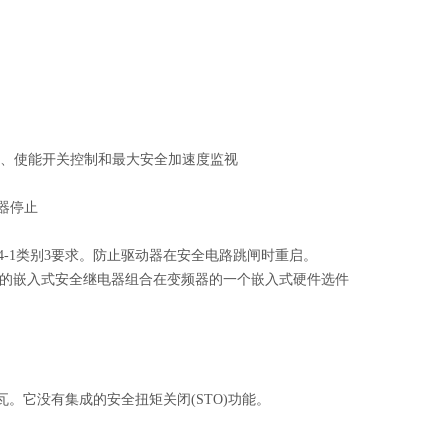
制、使能开关控制和最大安全加速度监视
器停止
N954-1类别3要求。防止驱动器在安全电路跳闸时重启。
核心技术的嵌入式安全继电器组合在变频器的一个嵌入式硬件选件
26瓦。它没有集成的安全扭矩关闭(STO)功能。