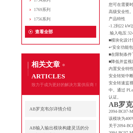
1734系列
您可在需要
1769系列
高级安全性
产品特性
1756系列
-1.2到22 
查看全部
.输入电压:32
■模块化设
↵安全功能
■在限制条
■降低并监
相关文章
内置安全特性
ARTICLES
安全转矩中断经
安全转速监视
致力于成为更好的解决方案供应商！
中。通过 PLe/
认证。
AB罗克
AB罗克韦尔详情介绍
2094-BC0
该模块为400
关于2094-BC
AB输入输出模块构建灵活的分
2094-BC0