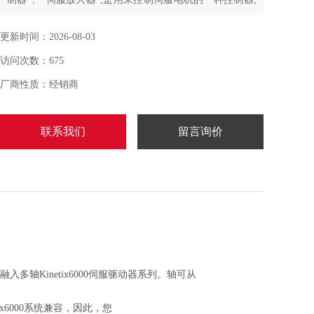
其作用类似于变频器作用于普通交流马达,属于伺服系统的
一部分,主要应用于高精度的定位系统。一般是通过位置、
更新时间：2026-08-03
速度和力矩三种方式对伺服马达进行控制,实现高精度的传
访问次数：675
动系统定位,目前是传动技术的产品。
厂商性质：经销商
联系我们
留言询价
块化设计融入多轴Kinetix6000伺服驱动器系列。轴可从
netix6000系统兼容，因此，您