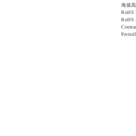
海拔高度≤ 
RoHS E
RoHS 
Contractu
Period18