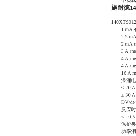
小负载5
施耐德1
140XTS01
1 mA 有
2.5 mA 
2 mA r
3 A rms 
4 A rms 
4 A rm
16 A r
浪涌电流≤ 
≤ 20 A
≤ 30 A
DV/dt40
反应时间<=
<= 0.5 
保护类型
功率消耗1.