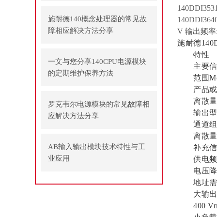
140DDI35
施耐德140概念处理器的常见故
140DDI36
障相应解决方法分享
V 输出频率:14
施耐德140
特性
一文与您分享140CPU电源模块
主要信
的定期维护保养方法
范围Modi
产品或组
离散量输
罗克韦尔电源模块的常见故障相
输出型
应解决方法分享
通道组16
离散量输出电
AB输入输出模块技术特性与工
补充信
业应用
供电频率47
电压降1,
地址需求
大输出300 
400 Vr