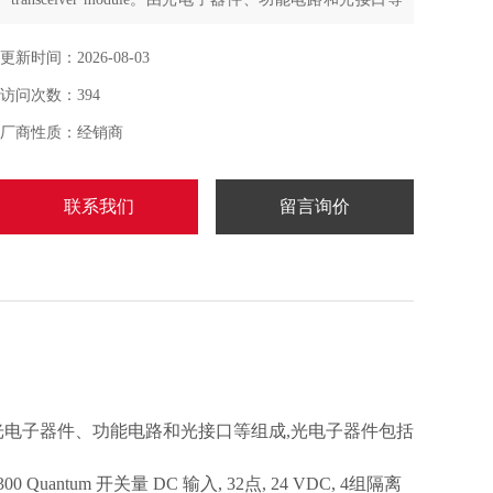
组成,光电子器件包括发射和接收两部分。发射部分是:输
入一定码率的电信号经...
更新时间：2026-08-03
访问次数：394
厂商性质：经销商
联系我们
留言询价
dule。由光电子器件、功能电路和光接口等组成,光电子器件包括
0 Quantum 开关量 DC 输入, 32点, 24 VDC, 4组隔离