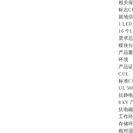
相关保险
标志C
就地信号1 
1 LED 
16 个LED
需求总线电
模块分
产品重量0,
环境
产品证明FM
CUL
标准CSA 2
UL 50
抗静电放电4
8 kV 广播
抗电磁域10 V
工作环境温度
存储环境温度
相对湿度9