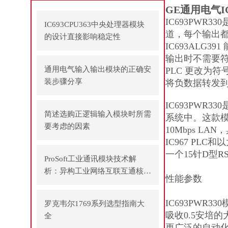
GE通用电气I
IC693PWR
IC693CPU363中央处理器模块
道，每个输出都
的设计直接影响稳定性
IC693ALG
输出时不需要符
通用电气输入输出模块的正确安
PLC 更改为符
装步骤分享
将负数据转发
IC693PWR330
简述选购正逻辑输入模块时所需
系统中。这款模块
要考虑的因素
10Mbps LA
IC967 PL
一个15针D型
ProSoft工业通讯模块技术解
析：异构工业网络互联互通核心
性能参数
方案
IC693PWR330
罗克韦尔1769系列选型指南大
吸收0.5安培
全
更广泛的自动化