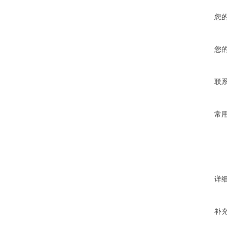
您
您
联
常
详
补