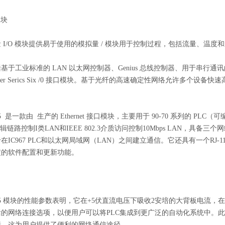
模块
 I/O 模块提供易于使用的模拟量 / 模块用于控制过程，包括流量、温度
于工业标准的 LAN 以太网控制器、Genius 总线控制器、用于串行通讯的
ner Serics Six /0 接口模块。基于光纤的高速确定性网络允许多个设
H015 是一款由 生产的 Ethernet 接口模块，主要用于 90-70 系列
.2逻辑链路控制I类LAN和IEEE 802.3介质访问控制10Mbps LAN，具备三个网络端
IC967 PLC和以太网局域网（LAN）之间建立通信。它还具有一个RJ-11
定的软件配置和更新功能。
RH015 模块的性能参数表明，它在+5伏直流电压下吸收2安培的大背板电流
的网络连接选项，以便用户可以将PLC集成到更广泛的自动化系统中。此外，它
行，这为用户提供了便利的网络通信途径。