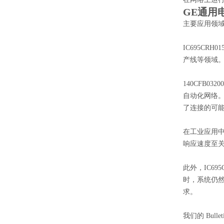
GE通用电
主要应用领
IC695C
产线等领域。
140CFB
自动化网络。例
了连接的可
在工业应用
响应速度至
此外，IC6
时，系统仍
求。
我们的 Bul