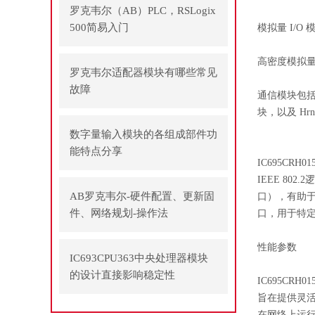
罗克韦尔（AB）PLC，RSLogix
500简易入门
模拟量 I/O 
高密度模拟量
罗克韦尔适配器模块有哪些常见
故障
通信模块包括基
块，以及 Hr
数字量输入模块的各组成部件功
能特点分享
IC695CR
IEEE 802
AB罗克韦尔-硬件配置、更新固
口），有助于在
件、网络规划-操作法
口，用于特
性能参数
IC693CPU363中央处理器模块
的设计直接影响稳定性
IC695C
旨在提供灵活
在网络上运