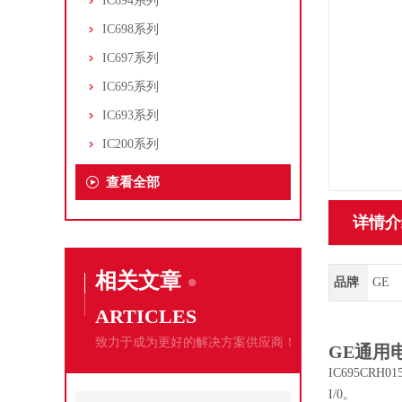
IC694系列
IC698系列
IC697系列
IC695系列
IC693系列
IC200系列
查看全部
详情介
相关文章
品牌
GE
ARTICLES
致力于成为更好的解决方案供应商！
GE通用电
IC695C
I/0。