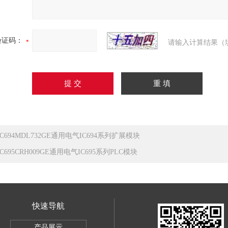
验证码：
请输入计算结果（
IC694MDL732GE通用电气IC694系列扩展模块
IC695CRH009GE通用电气IC695系列PLC模块
快速导航
产品展示