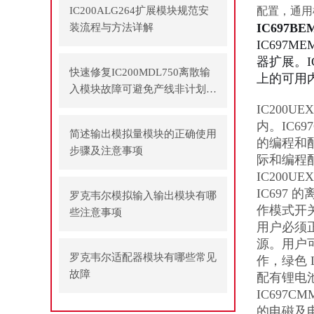
IC200ALG264扩展模块规范安
配置，通用
IC697B
装流程与方法详解
IC697M
器扩展。I
快速修复IC200MDL750离散输
上的可用
入模块故障可避免产线非计划停
机
IC200U
内。IC69
简述输出模拟量模块的正确使用
的编程和配
步骤及注意事项
际和编程
IC200
IC697
罗克韦尔模拟输入输出模块有哪
作模式开关
些注意事项
用户必须正
源。用户
罗克韦尔适配器模块有哪些常见
作，绿色 
故障
配有锂电池
IC697
的电磁及