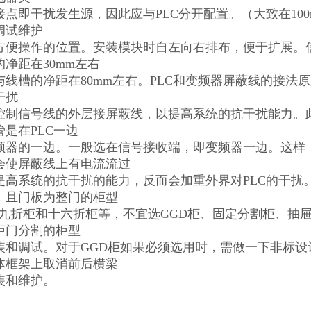
接点即干扰发生源，因此应与PLC分开配置。（大致在10
调试维护
方便操作的位置。安装模块时自左向右排布，便于扩展。信
净距在30mm左右
与线槽的净距在80mm左右。PLC和变频器屏蔽线的接法原
干扰
控制信号线的外层接屏蔽线，以提高系统的抗干扰能力。
是在PLC一边
频器的一边。一般选在信号接收端，即变频器一边。这样
会使屏蔽线上有电流流过
提高系统的抗干扰的能力，反而会加重外界对PLC的干扰。
，且门板为整门的柜型
、九折柜和十六折柜等，不宜选GGD柜、固定分割柜、抽屉
柜门分割的柜型
装和调试。对于GGD柜如果必须选用时，需做一下非标
体框架上取消前后横梁
装和维护。