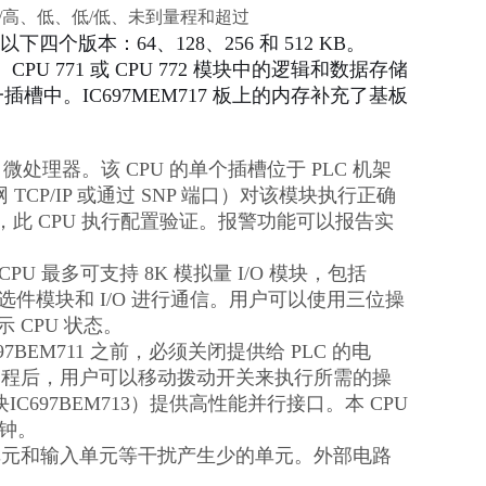
高、低、低/低、未到量程和超过
以下四个版本：64、128、256 和 512 KB。
1、CPU 771 或 CPU 772 模块中的逻辑和数据存储
插槽中。IC697MEM717 板上的内存补充了基板
186 微处理器。该 CPU 的单个插槽位于 PLC 机架
太网 TCP/IP 或通过 SNP 端口）对该模块执行正确
，此 CPU 执行配置验证。报警功能可以报告实
U 最多可支持 8K 模拟量 I/O 模块，包括
智能选件模块和 I/O 进行通信。用户可以使用三位操
 CPU 状态。
BEM711 之前，必须关闭提供给 PLC 的电
 编程后，用户可以移动拨动开关来执行所需的操
C697BEM713）提供高性能并行接口。本 CPU
时钟。
是特殊单元和输入单元等干扰产生少的单元。外部电路