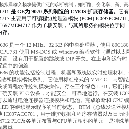
模拟量输入模块提供广泛的诊断机制，如断路、变化率、高、高/
EM711 是 GE为 9070 系列制造的 CMOS 扩展存储器。
它有
EM717 主要用于可编程协处理器模块 (PCM) IC697PCM71
C697MEM717 作为子板安装，与其所服务的模块位于同一
内存。
EX636 是一个 12 MHz、32 KB 的中央处理器，使用 80C
7CPU731 使用 MS-DOS 或 Windows 编程软件（通过以
置。没有用于配置的跳线或 DIP 开关。在上电和运行时
配置中的偏差。
UEX636 的功能包括控制过程、机器和系统以实时处理材料。CP
 的离散和模拟模块系列。它使用标准格式的 VME C.1 与
或编程软件控制模块操作。存在三个绿色 LED，它们指示
确安装 PLC 设备，才能安全、可靠地运行。在安装 IC697
可以通过电池连接器连接模块和电池。完成诊断和 CPU
LED 将继续显示程序的当前状态。 BTM（总线发送器模块I
 IC697ACC701，用于维护数据和程序存储器以及日历
CMM712 PLC及各单元布置与CPU单元相邻的单元，
电器类