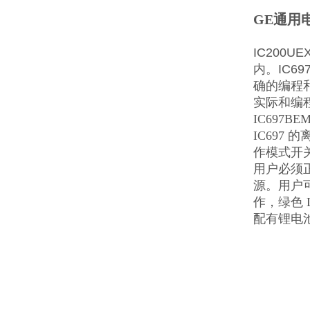
GE通用电
IC200U
内。IC69
确的编程和
实际和编
IC697
IC697
作模式开关
用户必须正
源。用户
作，绿色 
配有锂电池