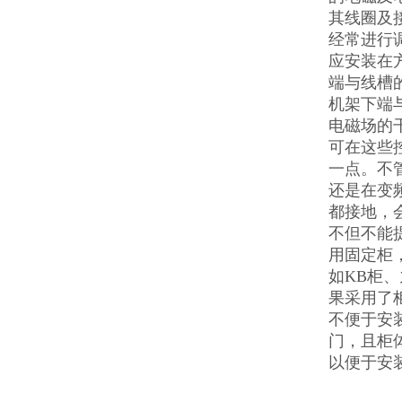
其线圈及
经常进行
应安装在
端与线槽的
机架下端
电磁场的
可在这些
一点。不管
还是在变
都接地，
不但不能
用固定柜
如KB柜
果采用了
不便于安
门，且柜
以便于安