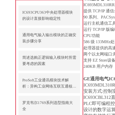
IC693MDL31
提供 TCP/IP 通信:
IC693CPU363中央处理器模块
90 系列、PACSyst
的设计直接影响稳定性
运行主机通信工具包
运行 TCP/IP 
通用电气输入输出模块的正确安
CPU功能
装步骤分享
586 级 133
处理器提供的高
两个以太网端口:两
简述选购正逻辑输入模块时所需
支持 EZ Stor
要考虑的因素
240KB 用户内存
GE通用电气IC
ProSoft工业通讯模块技术解
IC693MDL3
析：异构工业网络互联互通核心
安装方式:控制室安
方案
IC693CBL31
罗克韦尔1769系列选型指南大
PLC即可编程
全
设计的数字运