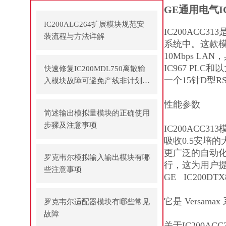
GE通用电气I
IC200ALG264扩展模块规范安
IC200ACC3
装流程与方法详解
系统中。这款模块
10Mbps LA
IC967 PL
快速修复IC200MDL750离散输
一个15针D型
入模块故障可避免产线非计划停
机
性能参数
简述输出模拟量模块的正确使用
步骤及注意事项
IC200ACC
吸收0.5安培
更广泛的自动化
罗克韦尔模拟输入输出模块有哪
行，这为用户
些注意事项
GE IC200
它是 Vers
罗克韦尔适配器模块有哪些常见
故障
关于IC200ACC3