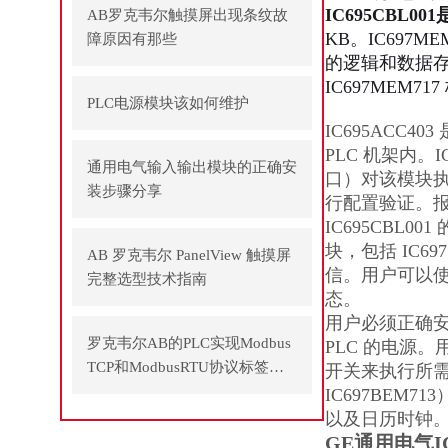
IC695CBL0
AB罗克韦尔触摸屏出现条纹故
KB。IC697ME
障原因有那些
的逻辑和数据存
IC697MEM
PLC电源模块该如何维护
IC695ACC4
PLC 机架内。IC
通用电气输入输出模块的正确安
口）对该模块执
装步骤分享
行配置验证。
IC695CBL
块，包括 IC6
AB 罗克韦尔 PanelView 触摸屏
信。用户可以使
完整选型技术指南
态。
用户必须正确安装
罗克韦尔AB的PLC实现Modbus
PLC 的电源
TCP和ModbusRTU协议标签方
开关来执行所需
式通讯
IC697BEM
以及日历时钟
GE通用电气IC