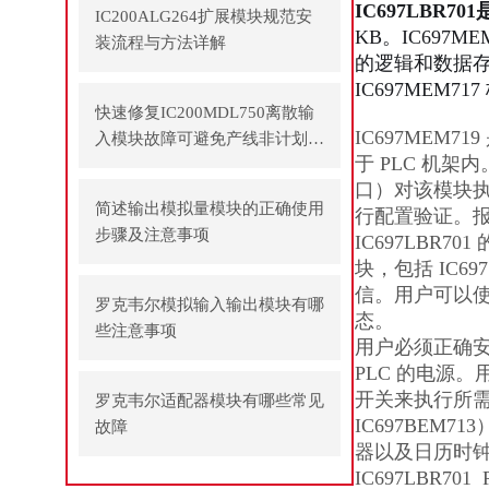
IC697LBR7
IC200ALG264扩展模块规范安
KB。IC697ME
装流程与方法详解
的逻辑和数据存
IC697MEM
快速修复IC200MDL750离散输
IC697MEM7
入模块故障可避免产线非计划停
于 PLC 机架内。
机
口）对该模块执
简述输出模拟量模块的正确使用
行配置验证。
步骤及注意事项
IC697LBR
块，包括 IC6
信。用户可以使
罗克韦尔模拟输入输出模块有哪
态。
些注意事项
用户必须正确安装
PLC 的电源
开关来执行所需
罗克韦尔适配器模块有哪些常见
IC697BEM
故障
器以及日历时
IC697LBR