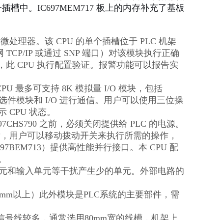
插槽中。IC697MEM717 板上的内存补充了基板
186 微处理器。该 CPU 的单个插槽位于 PLC 机架
太网 TCP/IP 或通过 SNP 端口）对该模块执行正确
，此 CPU 执行配置验证。报警功能可以报告实
U 最多可支持 8K 模拟量 I/O 模块，包括
智能选件模块和 I/O 进行通信。用户可以使用三位操
 CPU 状态。
CHS790 之前，必须关闭提供给 PLC 的电源。
程后，用户可以移动拨动开关来执行所需的操作，
7BEM713）提供高性能并行接口。本 CPU 配
。
是特殊单元和输入单元等干扰产生少的单元。外部电路的
0mm以上）此外模块是PLC系统的主要部件，需
号线较多，通常选用80mm宽的线槽，机架上