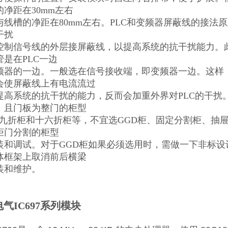
净距在30mm左右
与线槽的净距在80mm左右。PLC和变频器屏蔽线的接法原
干扰
控制信号线的外层接屏蔽线，以提高系统的抗干扰能力。
是在PLC一边
频器的一边。一般选在信号接收端，即变频器一边。这样
会使屏蔽线上有电流流过
提高系统的抗干扰的能力，反而会加重外界对PLC的干扰。
，且门板为整门的柜型
、九折柜和十六折柜等，不宜选GGD柜、固定分割柜、抽屉
柜门分割的柜型
装和调试。对于GGD柜如果必须选用时，需做一下非标
体框架上取消前后横梁
装和维护。
气IC697系列模块