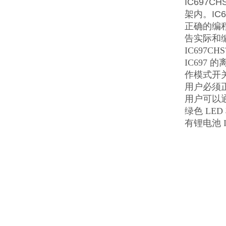
IC697C
架内。IC6
正确的编程
告实际和
IC697
IC697
作模式开关
用户必须正
用户可以
绿色 LE
有锂电池 