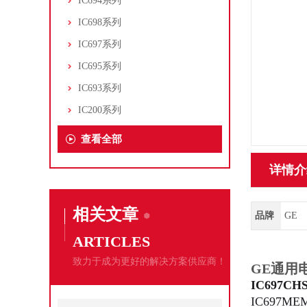
IC694系列
IC698系列
IC697系列
IC695系列
IC693系列
IC200系列
查看全部
详情介
相关文章
品牌
GE
ARTICLES
致力于成为更好的解决方案供应商！
GE通用电
IC697C
IC697M