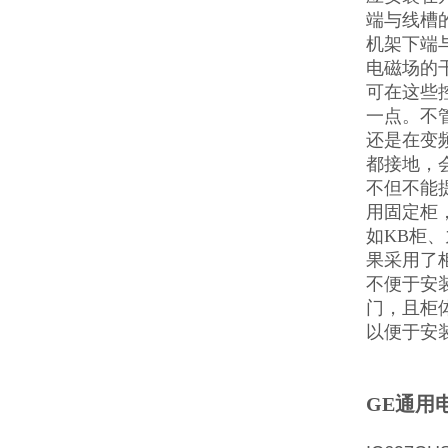
端与线槽的
机架下端
电磁场的
可在这些
一点。不管
还是在变
都接地，
不但不能
用固定柜
如KB柜
果采用了
不便于安
门，且柜
以便于安
GE通用电