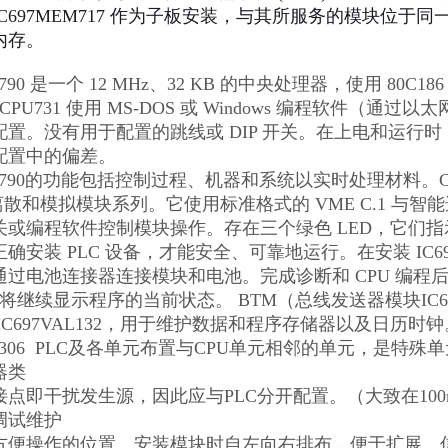
C697MEM717 作为子板安装，与其所服务的模块位于同一
内存。
HS790 是一个 12 MHz、32 KB 的中央处理器，使用 80C
7CPU731 使用 MS-DOS 或 Windows 编程软件（通过以
置。没有用于配置的跳线或 DIP 开关。在上电和运行时
配置中的偏差。
CHS790的功能包括控制过程、机器和系统以实时处理材料。CP
 的离散和模拟模块系列。它使用标准格式的 VME C.1 与
或编程软件控制模块操作。存在三个绿色 LED，它们指示
确安装 PLC 设备，才能安全、可靠地运行。在安装 IC697
通过电池连接器连接模块和电池。完成诊断和 CPU 编
D 将继续显示程序的当前状态。 BTM（总线发送器模块IC69
IC697VAL132，用于维护数据和程序存储器以及日历时钟
VAL306 PLC及各单元布置与CPU单元相邻的单元，
器类
接点即干扰发生源，因此应与PLC分开配置。（大致在10
调试维护
方便操作的位置。安装模块时自左向右排布，便于扩展。信