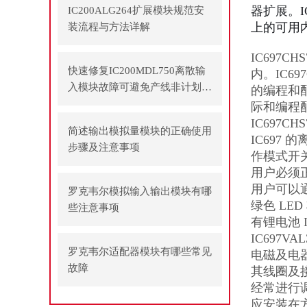
器扩展。I
IC200ALG264扩展模块规范安
上的可用
装流程与方法详解
IC697C
快速修复IC200MDL750离散输
内。IC69
入模块故障可避免产线非计划停
的编程和配
机
际和编程
IC697
简述输出模拟量模块的正确使用
IC697
步骤及注意事项
作模式开关
用户必须正
用户可以
罗克韦尔模拟输入输出模块有哪
绿色 LE
些注意事项
有锂电池 
IC697
罗克韦尔适配器模块有哪些常见
电磁及电
故障
其线圈及
经常进行
应安装在