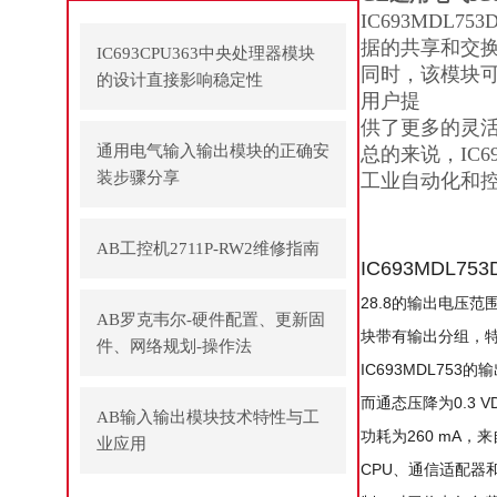
IC693MDL
据的共享和交
IC693CPU363中央处理器模块
同时，该模块
的设计直接影响稳定性
用户提
供了更多的灵
通用电气输入输出模块的正确安
总的来说，IC
装步骤分享
工业自动化和
AB工控机2711P-RW2维修指南
IC693MDL753
28.8的输出电压范围
AB罗克韦尔-硬件配置、更新固
块带有输出分组，特
件、网络规划-操作法
IC693MDL75
而通态压降为0.3 
AB输入输出模块技术特性与工
功耗为260 mA，
业应用
CPU、通信适配器