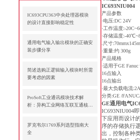
IC693NIU004
产品参数
IC693CPU363中央处理器模块
·电压:DC 24V
的设计直接影响稳定性
·工作温度:-20C~
·存储温度:-40℃~
通用电气输入输出模块的正确安
.尺寸:70mmx145m
装步骤分享
·重量:约 300g
产品规格
·适用于GE Fanuc
简述选购正逻辑输入模块时所需
16点输入
要考虑的因素
16点输出
·最大负载电流:2A
分类:GE /FANU
ProSoft工业通讯模块技术解
GE通用电气IC
析：异构工业网络互联互通核心
IC693NI
方案
下应用而设计
罗克韦尔1769系列选型指南大
序的存储执行
全
出，控制各种类