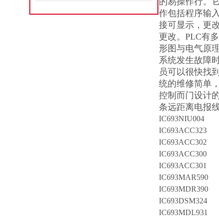
的易操作行。它
作包括程序输
接可显示，更
更改。PLC有
形图与电气原
系统发生故障
员可以很快找到
统的维修简单，
控制而门设计
条远距离电报线其
IC693NIU004
IC693ACC323
IC693ACC302
IC693ACC300
IC693ACC301
IC693MAR590
IC693MDR390
IC693DSM324
IC693MDL931