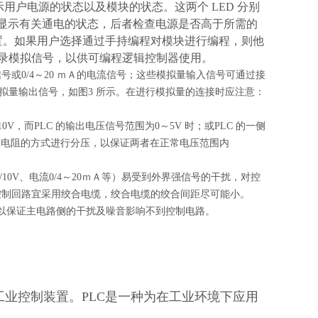
指示用户电源的状态以及模块的状态。这两个 LED 分别
），前者显示有关通电的状态，后者检查电源是否高于所需的
行配置。如果用户选择通过手持编程对模块进行编程，则他
记录模拟信号，以供可编程逻辑控制器使用。
号或0/4～20 ｍＡ的电流信号；这些模拟量输入信号可通过接
的模拟量输出信号，如图3 所示。在进行模拟量的连接时应注意：
。
V，而PLC 的输出电压信号范围为0～5V 时；或PLC 的一侧
串联电阻的方式进行分压，以保证两者在正常电压范围内
/10V、电流0/4～20ｍＡ等）易受到外界强信号的干扰，对控
控制回路宜采用绞合电缆，绞合电缆的绞合间距尽可能小。
以保证主电路侧的干扰及噪音影响不到控制电路。
工业控制装置。PLC是一种为在工业环境下应用