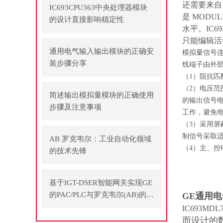
还需要来自
IC693CPU363中央处理器模块
是 MODU
的设计直接影响稳定性
水平。IC
只能编辑活
通用电气输入输出模块的正确安
模拟量信号连
装步骤分享
线端子由外部
（1）阻抗匹
（2）电压范
简述输出模拟量模块的正确使用
的输出信号电
步骤及注意事项
工作，避免
（3）采用屏
制信号采取
AB 罗克韦尔：工业自动化领域
（4）主、
的技术先锋
基于IGT-DSER智能网关实现GE
的PAC/PLC与罗克韦尔(AB)的P
GE通用电
LC之间通讯
IC693MDL
而设计的