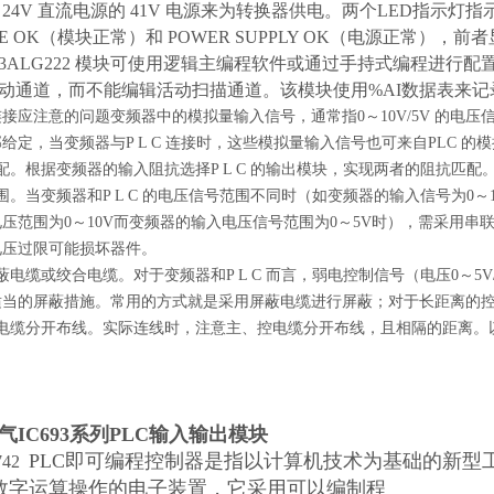
 24V 直流电源的 41V 电源来为转换器供电。两个LED指示灯
LE OK（模块正常）和 POWER SUPPLY OK（电源正常
693ALG222 模块可使用逻辑主编程软件或通过手持式编程进
动通道，而不能编辑活动扫描通道。该模块使用%AI数据表来
接应注意的问题变频器中的模拟量输入信号，通常指0～10V/5V 的电压信
给定，当变频器与P L C 连接时，这些模拟量输入信号也可来自PLC 
配。根据变频器的输入阻抗选择P L C 的输出模块，实现两者的阻抗匹配
围。当变频器和P L C 的电压信号范围不同时（如变频器的输入信号为0～10
压范围为0～10V而变频器的输入电压信号范围为0～5V时），需采用
电压过限可能损坏器件。
蔽电缆或绞合电缆。对于变频器和P L C 而言，弱电控制信号（电压0～5V
适当的屏蔽措施。常用的方式就是采用屏蔽电缆进行屏蔽；对于长距离的
控电缆分开布线。实际连线时，注意主、控电缆分开布线，且相隔的距离。
气IC693系列PLC输入输出模块
PLC即可编程控制器是指以计算机技术为基础的新型
742
数字运算操作的电子装置，它采用可以编制程