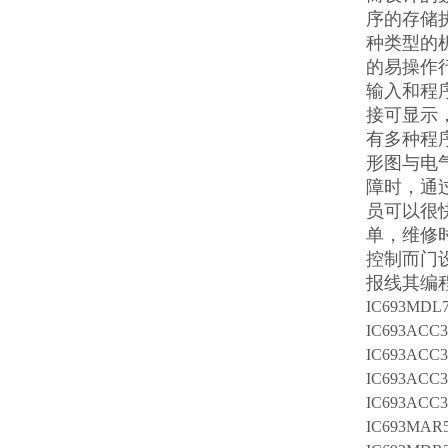
序的存储
种类型的
的易操作
输入和程
接可显示
有多种程
形图与电
障时，通
员可以很
单，维修
控制而门
报线其编程
IC693MDL7
IC693ACC3
IC693ACC3
IC693ACC3
IC693ACC3
IC693MAR