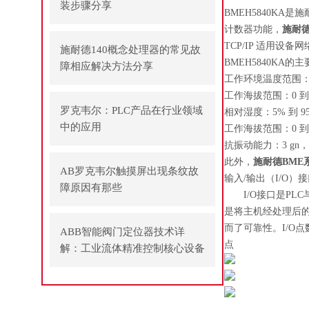
装步骤分享
BMEH5840K
计数器功能，
施耐
TCP/IP 适用设备
施耐德140概念处理器的常见故
BMEH5840KA的
障相应解决方法分享
工作环境温度范围：-25
工作海拔范围：0 到 2
罗克韦尔：PLC产品在行业领域
相对湿度：5% 到 
中的应用
工作海拔范围：0 到 2
抗振动能力：3 gn，
此外，
施耐德BME
AB罗克韦尔触摸屏出现条纹故
输入/输出（I/O）
障原因有那些
I/O接口是PLC
是将主机经处理后的
而了可靠性。I/O
ABB智能阀门定位器技术详
点
解：工业流体精准控制核心设备