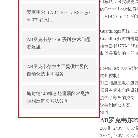
何模块，可实现更
的ControlLo
罗克韦尔（AB）PLC，RSLogix
（V19.52Enh“）的
500简易入门
GuardLogix系统 175
GuardLogix控制
AB罗克韦尔1756系列 技术问题
控制器和1756-L
看这里
制器是系统的一部
AB罗克韦尔致力于提供世界的
PowerFlex 
自动化技术和服务
转矩控制）
对三相感应电机进行
器具有标准化的设
施耐德140概念处理器的常见故
提供了额外的控制、
障相应解决方法分享
速控制解决方案。
特性
AB罗克韦尔27
200 到 240V：0.37 到 
380 到 480V：0.37 到 