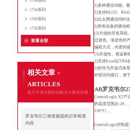
1794系列
1)多种通信功能。
1734系列
1)支持RS232、
1769系列
2)以太网通信同时
3)所有设备的驱动程
1756系列
(2)方便的开发系
过渡色、渐进色时严
查看全部
编程方式，内置间
(3)开放性。紫金
1)支持Excel以V
2)软件为开放式体系
相关文章
外部访问接口，便于
ARTICLES
AB罗克韦尔27
致力于成为更好的解决方案供应商！
ControlLog
的温度范围从-20 ...
158°F）。
罗克韦尔三相变频器的日常检查
内容
ControlLo