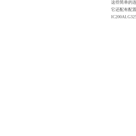
这些简单的
它还配有配
IC200A