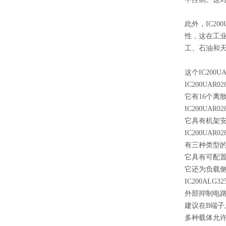
此外，
IC200
性，这在工
工、石油和
这个
IC200U
IC200UAR02
它有16个离
IC200UAR02
它具有机架
IC200UAR02
有三种类型
它具有可配置
它还为负载
IC200A
外部抑制电
建议在B端子
多种载体允