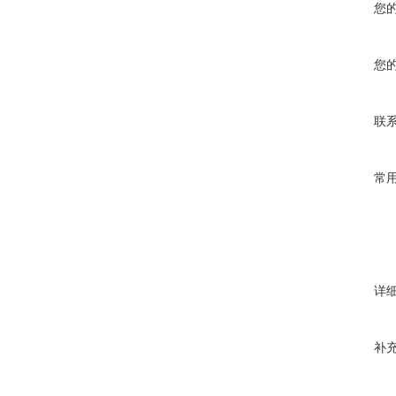
您
您
联
常
详
补