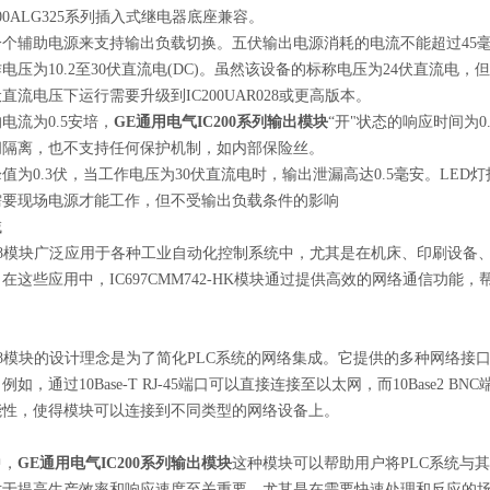
00ALG325系列插入式继电器底座兼容。
个辅助电源来支持输出负载切换。五伏输出电源消耗的电流不能超过45
电压为10.2至30伏直流电(DC)。虽然该设备的标称电压为24伏直流电，
伏直流电压下运行需要升级到
IC200UAR028
或更高版本。
电流为0.5安培，
GE通用电气IC200系列输出模块
“开"状态的响应时间为0
间隔离，也不支持任何保护机制，如内部保险丝。
值为0.3伏，当工作电压为30伏直流电时，输出泄漏高达0.5毫安。LED
需要现场电源才能工作，但不受输出负载条件的影响
域
8
模块广泛应用于各种工业自动化控制系统中，尤其是在机床、印刷设备
在这些应用中，IC697CMM742-HK模块通过提供高效的网络通信功
8
模块的设计理念是为了简化PLC系统的网络集成。它提供的多种网络接
如，通过10Base-T RJ-45端口可以直接连接至以太网，而10Base2
能性，使得模块可以连接到不同类型的网络设备上。
中，
GE通用电气IC200系列输出模块
这种模块可以帮助用户将PLC系统与
对于提高生产效率和响应速度至关重要，尤其是在需要快速处理和反应的