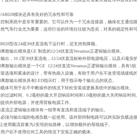
UAR028
模块还具有良好的冗余性和可靠
业控制系统中是非常重要的。它可以作为一个冗余连接器，确保在主通信
天然气等行业尤为重要，这些行业的环境往往较为恶劣，对系的稳定性和
AR028
型在24或30伏直流电下运行时，还支持热降额。
8
离散输出模块是GE 制造的12/24伏直流Versamax正逻辑输出模块。
散输出，10.2至30伏直流电，12/24伏直流标称外部电源电压，以及45毫
8
离散输出模块是一个GE 12/24伏直流Versamax正逻辑输出模块，具有1
安装选项和紧凑的设计，带有热插入设施，有助于用户在不改变现场接线
8
离散输出模块具有LED指示灯，用于指示每个输出点的状态。
的载体可用于在不中断操作的情况下轻松安装或更换系统中的输出模块。
的过滤时间、0.2毫秒的最大开启响应时间和1.0毫秒的最大关闭响应时间
侧提供外部电源，并使用背板电源工作。
LG325直流正逻辑输出模块有一组带有直流和直流端子的输出。
路必须与输出端的电感负载一起使用。该外部抑制电路可以跨实际负载连
上使用载流容量为2安培的短路棒，以增加额外的母线端子。
许用户在不使用任何工具的情况下安装正确的载体。