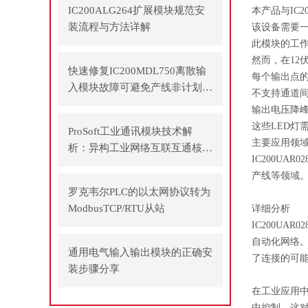
IC200ALG264扩展模块规范安
本产品与IC2
装流程与方法详解
该设备需要一
此模块的工作
然而，在12
快速修复IC200MDL750离散输
每个输出点的
入模块故障可避免产线非计划停
不支持通道
机
输出电压降峰
这些LED灯
ProSoft工业通讯模块技术解
主要应用领
析：异构工业网络互联互通核心
IC200UAR02
方案
产线等领域。
罗克韦尔PLC的以太网协议转为
ModbusTCP/RTU从站
详细分析
IC200UAR02
自动化网络。例
通用电气输入输出模块的正确安
了连接的可
装步骤分享
在工业应用
中控制。这