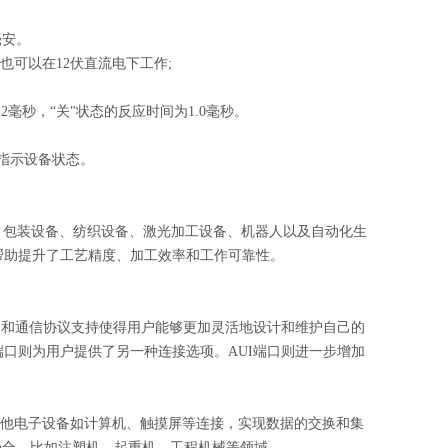
毫安。
但也可以在12伏直流电下工作;
.2毫秒，“关"状态的反应时间为1.0毫秒。
灯指示设备状态。
、包装设备、纺织设备、激光加工设备、机器人以及自动化生
能，帮助提升了工艺精度、加工效率和工作可靠性。
口和通信协议支持使得用户能够更加灵活地设计和维护自己的
 BNC端口则为用户提供了另一种连接选项。AUI端口则进一步增加
其他电子设备如计算机、触摸屏等连接，实现数据的交换和集
场合，比如注塑机、起重机、工程机械等领域。