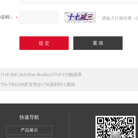
验证码：
请输入计算结果（
2711P-B4C20AAllen-Bradley2711P 6寸触摸屏
1794-TB32AB罗克韦尔1794系列PLC模块
快速导航
产品展示