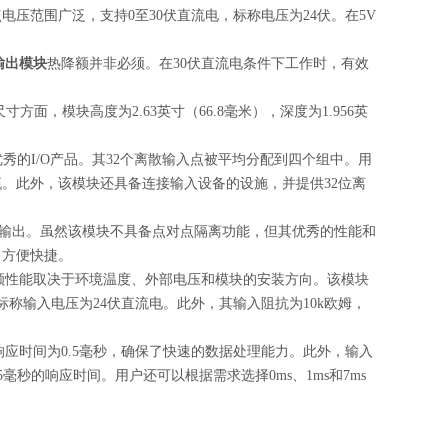
压范围广泛，支持0至30伏直流电，标称电压为24伏。在5V
列输出模块
热降额并非必须。在30伏直流电条件下工作时，有效
，模块高度为2.63英寸（66.8毫米），深度为1.956英
一款优秀的I/O产品。其32个离散输入点被平均分配到四个组中。用
。此外，该模块还具备连接输入设备的设施，并提供32位离
的性能输出。虽然该模块不具备点对点隔离功能，但其优秀的性能和
，方便快捷。
热降额性能取决于环境温度、外部电压和模块的安装方向。该模块
标称输入电压为24伏直流电。此外，其输入阻抗为10k欧姆，
/关响应时间为0.5毫秒，确保了快速的数据处理能力。此外，输入
5毫秒的响应时间。用户还可以根据需求选择0ms、1ms和7ms