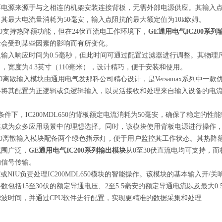
电源来源于与之相连的机架安装连接背板，无需外部电源供应。其输入点电
其最大电流量消耗为50毫安，输入点阻抗的最大额定值为10k欧姆。
L650支持热降额功能，但在24伏直流电工作环境下，
GE通用电气IC200系
量会受到某些因素的影响而有所变化。
输入响应时间为0.5毫秒，但此时间可通过配置过滤器进行调整。其物理尺寸方面
），宽度为4.3英寸（110毫米），设计精巧，便于安装和使用。
DL650离散输入模块由通用电气发那科公司精心设计，是Versamax系列中
要将其配置为正逻辑或负逻辑输入，以灵活接收和处理来自输入设备的电流
。
条件下，IC200MDL650的背板额定电流消耗为50毫安，确保了稳定
其成为众多应用场景中的理想选择。同时，该模块使用背板电源进行操作
DL650离散输入模块配备两个绿色指示灯，便于用户监控其工作状态。其
范围广泛，
GE通用电气IC200系列输出模块
从0至30伏直流电均可支持，而
的信号传输。
U或NIU负责处理IC200MDL650模块的智能操作。该模块的基本输入开
数包括15至30伏的额定导通电压、2至5.5毫安的额定导通电流以及最大0.
波时间，并通过CPU软件进行配置，实现更精准的数据采集和处理