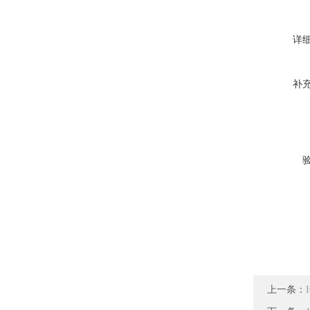
详
补
上一条：