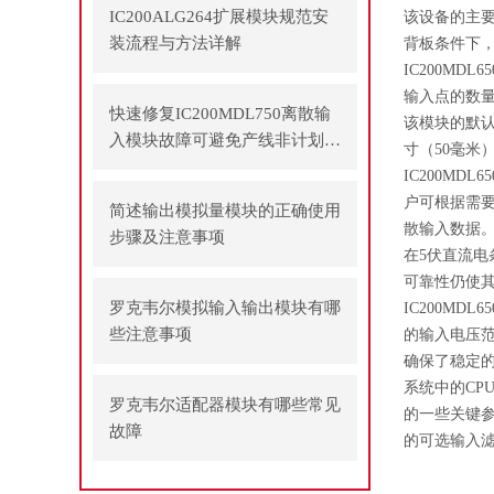
IC200ALG264扩展模块规范安
该设备的主要
装流程与方法详解
背板条件下，
IC200MD
输入点的数
快速修复IC200MDL750离散输
该模块的默认
入模块故障可避免产线非计划停
寸（50毫米
机
IC200M
户可根据需
简述输出模拟量模块的正确使用
散输入数据
步骤及注意事项
在5伏直流电
可靠性仍使
罗克韦尔模拟输入输出模块有哪
IC200M
些注意事项
的输入电压
确保了稳定
系统中的CP
罗克韦尔适配器模块有哪些常见
的一些关键参
故障
的可选输入滤