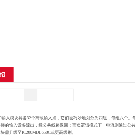
绍
DL650输入模块具备32个离散输入点，它们被巧妙地划分为四组，每组八
连接的输入设备流出，经公共线路返回；而负逻辑模式下，电流则通过公
需升级至IC200MDL650C或更高级别。