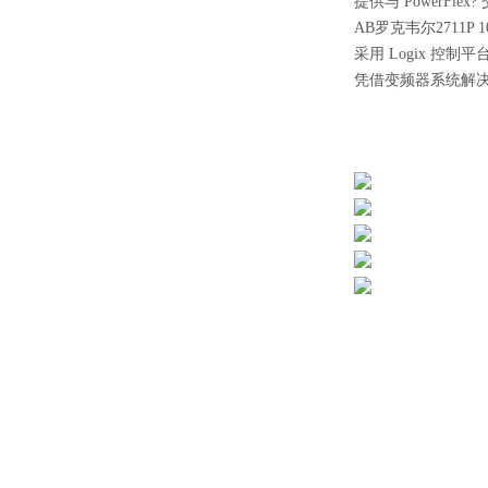
提供与 PowerFl
AB罗克韦尔2711P 
采用 Logix 控
凭借变频器系统解