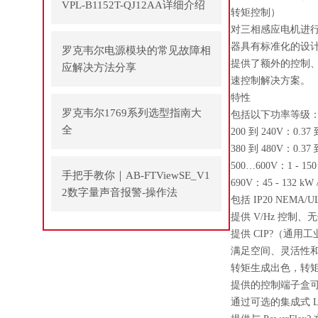
VPL-B1152T-QJ12AA详细介绍
转矩控制）
对三相感应电机进行
器具有标准化的设
罗克韦尔电源模块的常见故障相
提供了额外的控制、
应解决方法分享
速控制解决方案。
特性
罗克韦尔1769系列选型指南大
包括以下功率等级
全
200 到 240V：0.37 到 
380 到 480V：0.37 到 
500…600V：1 - 150 H
手把手教你｜AB-FTViewSE_V1
690V：45 - 132 kW /
2数字量声音报警-操作法
包括 IP20 NEMA/
提供 V/Hz 控制
提供 CIP?（通用工业协议
满足空间、灵活性
转矩生成出色，转
提供的控制端子盒可
通过可选的集成式 