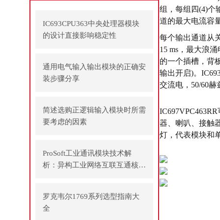
组，每组四(4)
道的最大电流容量
IC693CPU363中央处理器模块
的设计直接影响稳定性
每个输出通道从关
15 ms，最大浪
的一个插槽，背板
通用电气输入输出模块的正确安
输出开启)。IC6
装步骤分享
交流电，50/60赫
简述选购正逻辑输入模块时所需
IC697VPC46
要考虑的因素
器、喇叭、接触
灯，代表模块和
ProSoft工业通讯模块技术解
析：异构工业网络互联互通核心
方案
罗克韦尔1769系列选型指南大
全