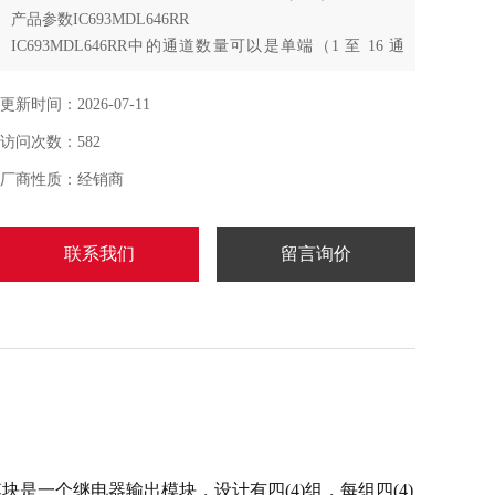
产品参数IC693MDL646RR
IC693MDL646RR中的通道数量可以是单端（1 至 16 通
道）或差分（1 至 8 通道）。该模块的电源要求为来自 5V
总线的 112mA，
更新时间：2026-07-11
访问次数：582
厂商性质：经销商
联系我们
留言询价
。该模块是一个继电器输出模块，设计有四(4)组，每组四(4)