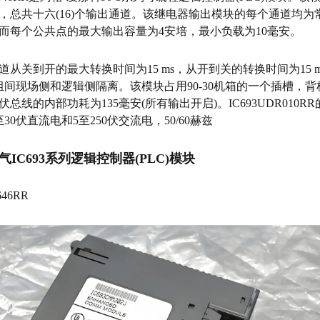
，总共十六(16)个输出通道。该继电器输出模块的每个通道均为
而每个公共点的最大输出容量为4安培，最小负载为10毫安。
道从关到开的最大转换时间为15 ms，从开到关的转换时间为15 
的组间现场侧和逻辑侧隔离。该模块占用90-30机箱的一个插槽，
伏总线的内部功耗为135毫安(所有输出开启)。IC693UDR010R
30伏直流电和5至250伏交流电，50/60赫兹
气IC693系列逻辑控制器(PLC)模块
646RR