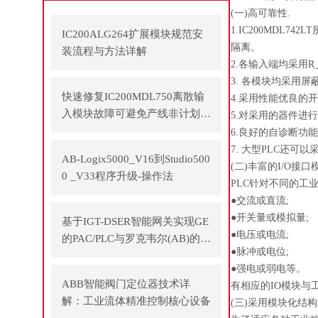
(一)高可靠性.
1.IC200MDL7
IC200ALG264扩展模块规范安
隔离。
装流程与方法详解
2.各输入端均采用R
3. 各模块均采用
快速修复IC200MDL750离散输
4.采用性能优良的
入模块故障可避免产线非计划停
5.对采用的器件进
机
6.良好的自诊断功
7. 大型PLC还可
AB-Logix5000_V16到Studio500
(二)丰富的I/O接口
0 _V33程序升级-操作法
PLC针对不同的工
●交流或直流;
●开关量或模拟量;
基于IGT-DSER智能网关实现GE
●电压或电流;
的PAC/PLC与罗克韦尔(AB)的P
●脉冲或电位;
LC之间通讯
●强电或弱电等。
ABB智能阀门定位器技术详
有相应的IO模块与
解：工业流体精准控制核心设备
(三)采用模块化结构