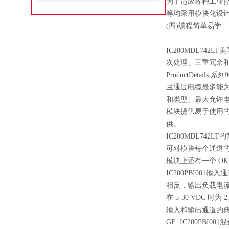
为了适应各种工业控
等均采用模块化设
(四)编程简单易学
IC200MDL74
次处理、三重冗余和
ProductDeta
且通过电缆最多能为两
和类型、最大允许电
模块提供易于使用的
供。
IC200MDL742L
可对模块每个通道
模块上还有一个 OK 
IC200PBI001输入
相反，输出负载电流最小为
在 5-30 VDC 时为 
输入和输出通道的典型
GE IC200PBI00