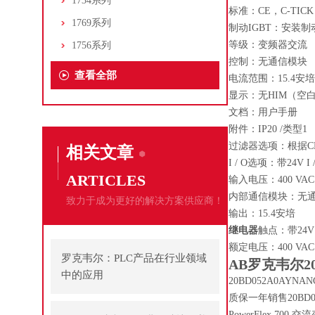
1734系列
标准：CE，C-TICK
1769系列
制动IGBT：安装制动
等级：变频器交流
1756系列
控制：无通信模块
查看全部
电流范围：15.4安培
显示：无HIM（空
文档：用户手册
附件：IP20 /类型1
过滤器选项：根据CE的
相关文章
I / O选项：带24V 
ARTICLES
输入电压：400 VAC
内部通信模块：无
致力于成为更好的解决方案供应商！
输出：15.4安培
继电器
触点：带24V 
额定电压：400 VAC
罗克韦尔：PLC产品在行业领域
AB罗克韦尔2
中的应用
20BD052A0AYN
质保一年销售20BD0
PowerFlex 700 