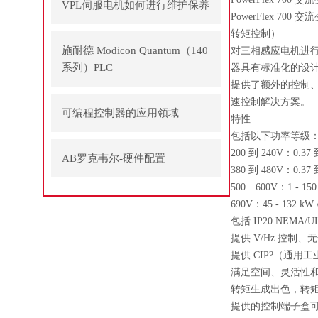
VPL伺服电机如何进行维护保养
PowerFlex 
转矩控制）
施耐德 Modicon Quantum（140
对三相感应电机进行
系列）PLC
器具有标准化的设
提供了额外的控制、
速控制解决方案。
可编程控制器的应用领域
特性
包括以下功率等级
200 到 240V：0.37 到 
AB罗克韦尔-硬件配置
380 到 480V：0.37 到 
500…600V：1 - 150 H
690V：45 - 132 kW /
包括 IP20 NEMA/
提供 V/Hz 控制
提供 CIP?（通用工业协议
满足空间、灵活性
转矩生成出色，转
提供的控制端子盒可容纳