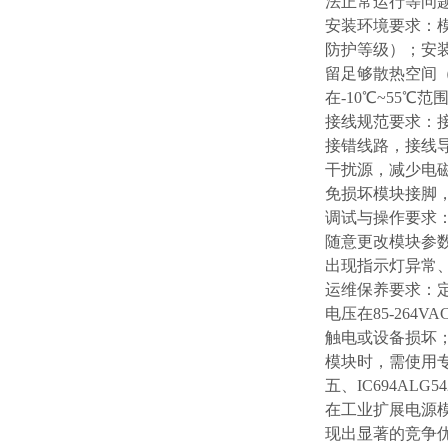
法正常运行等问
安装环境要求：模
防护等级）；安
留足够散热空间
在-10℃~55℃范
接线规范要求：
接错线路，接线
干扰源，减少电
免损坏模块接脚
调试与操作要求
随意更改模块参
出现指示灯异常
运维保养要求：
电压在85-26
触电或设备损坏
模块时，需使用
五、IC694AL
在工业扩展电源模
现出显著的竞争