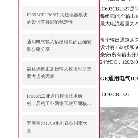
IC693CBL3
IC693CPU363中央处理器模块
每组四(4)个输
的设计直接影响稳定性
最大电流容量为2
每个输出通道从关
通用电气输入输出模块的正确安
设计有1500伏
装步骤分享
毫安(所有输出开启
24伏DC，120
简述选购正逻辑输入模块时所需
要考虑的因素
GE通用电气IC
IC693CBL327
ProSoft工业通讯模块技术解
析：异构工业网络互联互通核心
方案
罗克韦尔1769系列选型指南大
全