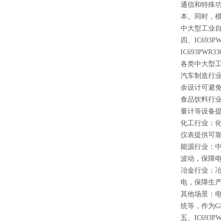
通信和特殊功
本。同时，模
中大型工业
四、IC693P
IC693PW
各类中大型
汽车制造行业
余设计可避
食品饮料行
量计等设备
化工行业：化
仪表提供可
能源行业：
波动，保障
冶金行业：
电，保障生
其他场景：
统等，作为GE
五、IC693