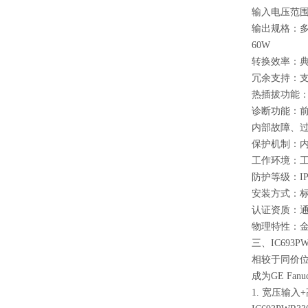
输入电压范围
输出规格：多
60W
转换效率：典
冗余支持：
热插拔功能
诊断功能：前
内部故障、
保护机制：
工作环境：工作
防护等级：I
安装方式：标准
认证资质：通过U
物理特性：金
三、IC693
相较于同价位
成为GE Fa
1. 宽压输