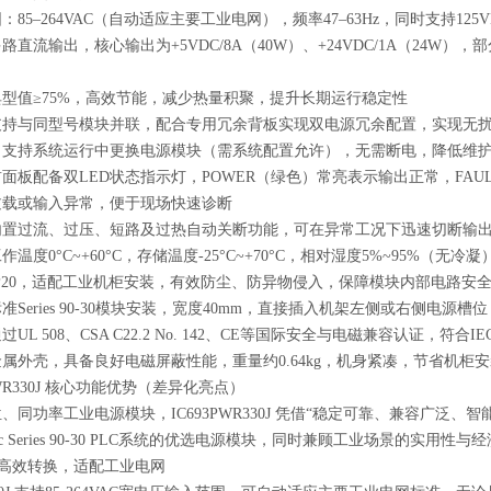
：85–264VAC（自动适应主要工业电网），频率47–63Hz，同时支持12
路直流输出，核心输出为+5VDC/8A（40W）、+24VDC/1A（24W
型值≥75%，高效节能，减少热量积聚，提升长期运行稳定性
支持与同型号模块并联，配合专用冗余背板实现双电源冗余配置，实现无
：支持系统运行中更换电源模块（需系统配置允许），无需断电，降低维
面板配备双LED状态指示灯，POWER（绿色）常亮表示输出正常，FAU
过载或输入异常，便于现场快速诊断
内置过流、过压、短路及过热自动关断功能，可在异常工况下迅速切断输
温度0°C~+60°C，存储温度-25°C~+70°C，相对湿度5%~95%（
P20，适配工业机柜安装，有效防尘、防异物侵入，保障模块内部电路安
Series 90-30模块安装，宽度40mm，直接插入机架左侧或右侧电源槽
L 508、CSA C22.2 No. 142、CE等国际安全与电磁兼容认证，符合IEC
属外壳，具备良好电磁屏蔽性能，重量约0.64kg，机身紧凑，节省机柜
PWR330J 核心功能优势（差异化亮点）
、同功率工业电源模块，IC693PWR330J 凭借“稳定可靠、兼容广泛
nuc Series 90-30 PLC系统的优选电源模块，同时兼顾工业场景的实用
入+高效转换，适配工业电网