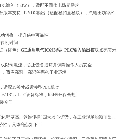
5VDC输入（50W），适配不同供电场景需求
），部分版本支持±12VDC输出（适配模拟量模块），总输出功率约
扰动切换，提升供电可靠性
护停机时间
LT（红色）
GE通用电气IC693系列PLC输入输出模块
点亮表示
出或限制电流，防止设备损坏并保障操作人员安全
无冷凝），适应高温、高湿等恶劣工业环境
全
位，适配19英寸或紧凑型PLC机架
 61131-2 PLC设备标准，RoHS环保合规
安装空间
、智能化程度高、运维便捷"四大核心优势，在工业现场脱颖而出，
性与经济性，具体亮点如下：