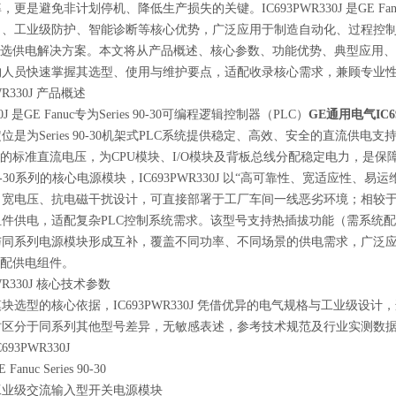
更是避免非计划停机、降低生产损失的关键。IC693PWR330J 是GE Fanu
出、工业级防护、智能诊断等核心优势，广泛应用于制造自动化、过程控
优选供电解决方案。本文将从产品概述、核心参数、功能优势、典型应用、安装
购人员快速掌握其选型、使用与维护要点，适配收录核心需求，兼顾专业
WR330J 产品概述
30J 是GE Fanuc专为Series 90-30可编程逻辑控制器（PLC）
GE通用电气IC
位是为Series 90-30机架式PLC系统提供稳定、高效、安全的直流
需的标准直流电压，为CPU模块、I/O模块及背板总线分配稳定电力，是
s 90-30系列的核心电源模块，IC693PWR330J 以“高可靠性、宽适
、宽电压、抗电磁干扰设计，可直接部署于工厂车间一线恶劣环境；相较
组件供电，适配复杂PLC控制系统需求。该型号支持热插拔功能（需系统
同系列电源模块形成互补，覆盖不同功率、不同场景的供电需求，广泛应用于各类中大
标配供电组件。
WR330J 核心技术参数
块选型的核心依据，IC693PWR330J 凭借优异的电气规格与工业级
时区分于同系列其他型号差异，无敏感表述，参考技术规范及行业实测数
93PWR330J
nuc Series 90-30
工业级交流输入型开关电源模块