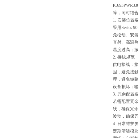
IC693P
障，同时结
1. 安装位置
采用Seri
免松动。安装
直射、高温
温度过高；
2. 接线规范
供电接线：接
固，避免接触
理，避免短路
设备损坏；
3. 冗余配置
若需配置冗余供
线，确保冗
波动，确保
4. 日常维护
定期清洁模