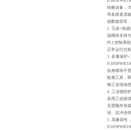
IC693P
转换设备，大
等多路直流
或数据异常
2. 冗余+
该模块支持
PLC控制
正常运行过
3. 多重保
IC693P
自身模块不
检测工具，
御工业现场
4. 工业级
采用工业级强
无需额外加
动、抗冲击
5. 高兼容性，专
IC693PWR