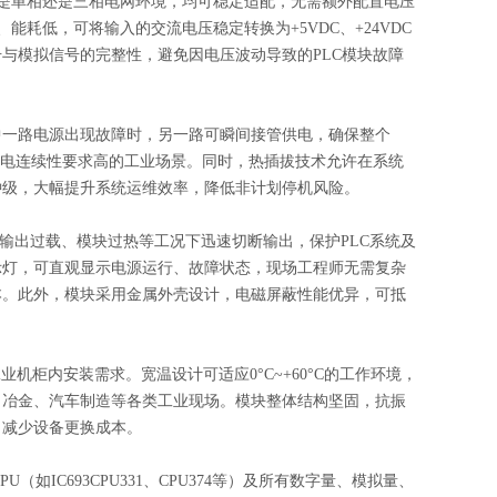
标准，无论是单相还是三相电网环境，均可稳定适配，无需额外配置电压
耗低，可将输入的交流电压稳定转换为+5VDC、+24VDC
与模拟信号的完整性，避免因电压波动导致的PLC模块故障
中一路电源出现故障时，另一路可瞬间接管供电，确保整个
供电连续性要求高的工业场景。同时，热插拔技术允许在系统
钟级，大幅提升系统运维效率，降低非计划停机风险。
常、输出过载、模块过热等工况下迅速切断输出，保护PLC系统及
示灯，可直观显示电源运行、故障状态，现场工程师无需复杂
本。此外，模块采用金属外壳设计，电磁屏蔽性能优异，可抵
机柜内安装需求。宽温设计可适应0°C~+60°C的工作环境，
、冶金、汽车制造等各类工业现场。模块整体结构坚固，抗振
，减少设备更换成本。
系列CPU（如IC693CPU331、CPU374等）及所有数字量、模拟量、