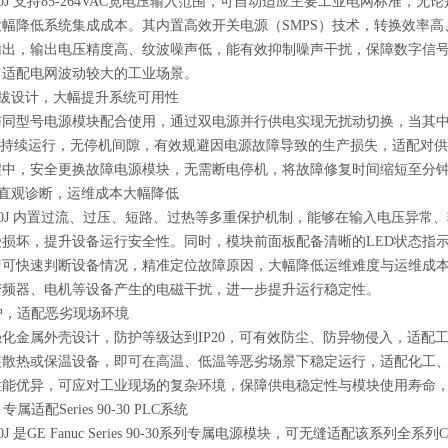
WR330J 支持85-264VAC宽电压输入范围，可自动适应主要工业电网
幅降低系统集成成本。其内置高效开关电源（SMPS）技术，转换效率高、能
输出，输出电压精度高、纹波噪声低，能有效抑制噪声干扰，保障数字信号
，适配电网波动较大的工业场景。
热插拔设计，大幅提升系统可用性
与同型号电源模块配合使用，通过双电源并行供电实现无扰动切换，当其
系统持续运行，无停机间隙，有效规避因电源故障导致的生产损失，适配对
程中，安全更换故障电源模块，无需断电停机，将故障修复时间缩短至分
护+直观诊断，运维成本大幅降低
WR330J 内置过流、过压、短路、过热等多重保护机制，能够在输入电压异
受损坏，提升设备运行安全性。同时，模块前面板配备清晰的LED状态指
即可快速判断设备情况，精准定位故障原因，大幅降低运维难度与运维成
变频器、电机等设备产生的电磁干扰，进一步提升运行稳定性。
防护，适配恶劣现场环境
化金属外壳设计，防护等级达到IP20，可有效防尘、防异物侵入，适配工业
装散热或保温设备，即可在高温、低温等恶劣场景下稳定运行，适配化工
性能优异，可应对工业现场的复杂环境，保障供电稳定性与模块使用寿命
属适配Series 90-30 PLC系统
330J 是GE Fanuc Series 90-30系列专属电源模块，可无缝适配该系列全