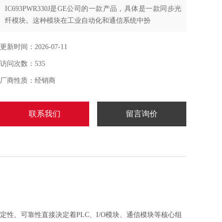
IC693PWR330J是GE公司的一款产品，具体是一款同步光
纤模块。这种模块在工业自动化和通信系统中扮
演着重要角色，主要用于提供高性能的同步光纤通信功
能。
更新时间：2026-07-11
访问次数：535
厂商性质：经销商
联系我们
留言询价
性、可靠性直接决定着PLC、I/O模块、通信模块等核心组