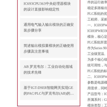
件的运行效率，
IC693CPU363中央处理器模块
稳定多路输
的设计直接影响稳定性
PLC系统的
工程师、采
通用电气输入输出模块的正确安
一、IC693P
装步骤分享
IC693PWR3
模块，核心定
PLC系统所
简述输出模拟量模块的正确使用
作为Serie
步骤及注意事项
工业级宽温
为多个核心
统可用性，与
AB 罗克韦尔：工业自动化领域
PLC系统的
的技术先锋
二、IC693P
参数是电源模
基于IGT-DSER智能网关实现GE
用需求，同
的PAC/PLC与罗克韦尔(AB)的P
产品型号：IC6
LC之间通讯
所属系列：GE Fa
模块类型：