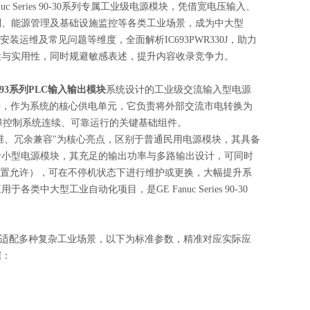
c Series 90-30系列专属工业级电源模块，凭借宽电压输入、
制、能源管理及基础设施监控等各类工业场景，成为中大型
运维及常见问题等维度，全面解析IC693PWR330J，助力
性与实用性，同时规避敏感表述，提升内容收录竞争力。
693系列PLC输入输出模块
系统设计的工业级交流输入型电源
供电支持，作为系统的核心供电单元，它负责将外部交流市电转换为
保障控制系统连续、可靠运行的关键基础组件。
应性、易运维、冗余兼容"为核心亮点，区别于普通民用电源模块，其具备
于小型电源模块，其充足的输出功率与多路输出设计，可同时
配置允许），可在不停机状态下进行维护或更换，大幅提升系
型工业自动化项目，是GE Fanuc Series 90-30
设计，适配多种复杂工业场景，以下为标准参数，精准对应实际应
据：