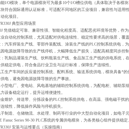
能I/O模块，单个电源模块可为最多10个I/O槽位供电（具体取决于各
块符合国际通用认证标准，可适配不同地区的工业项目，兼容性与适用性，是Ser
自动化项目。
WR330J 典型应用场景
R330J 凭借稳定可靠、兼容性强、智能化程度高、适配恶劣环境等优势，作为GE Fa
工业自动化控制系统，尤其适配对供电连续性、稳定性要求高的场景，覆
：汽车焊装生产线、零部件装配线、涂装生产线的PLC控制系统供电，为
免因电源故障导致的生产线停机，大幅降低生产损失，适配高精度同步控
业：乳制品灌装生产线、饮料瓶装生产线、食品加工生产线的供电系统，在
提供稳定供电，符合食品行业卫生与运行标准，保障生产连续性。
工生产车间的反应釜控制系统、配料系统、输送系统供电，模块具备*的
靠供电，避免因电源故障导致的生产事故。
中小型电厂、变电站、风电基地的辅助控制系统供电，为配电柜、辅助泵
电力设备稳定运行，提升运维便捷性。
冶金熔炉、传送带、分拣设备的PLC控制系统供电，在高温、强电磁干扰
产连续性，降低操作风险与停机损失。
电子制造、仓储物流、水处理、制药等行业的中大型自动化项目，如电子
 Fanuc Series 90-30 PLC系统的专属供电模块，为各类核心组
PWR330J 安装与运维要点（实操指南）