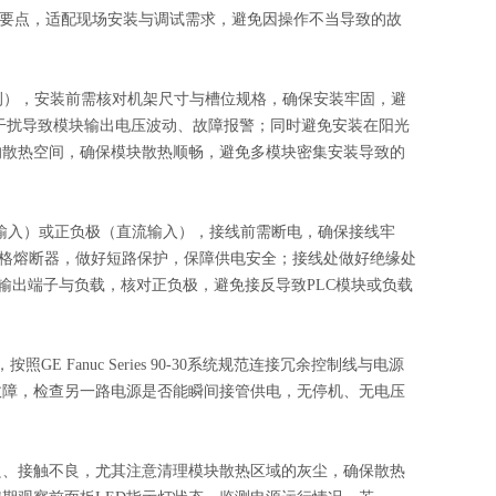
心实操要点，适配现场安装与调试需求，避免因操作不当导致的故
推荐左侧），安装前需核对机架尺寸与槽位规格，确保安装牢固，避
磁干扰导致模块输出电压波动、故障报警；同时避免安装在阳光
的散热空间，确保模块散热顺畅，避免多模块密集安装导致的
（交流输入）或正负极（直流输入），接线前需断电，确保接线牢
适规格熔断器，做好短路保护，保障供电安全；接线处做好绝缘处
DC输出端子与负载，核对正负极，避免接反导致PLC模块或负载
E Fanuc Series 90-30系统规范连接冗余控制线与电源
故障，检查另一路电源是否能瞬间接管供电，无停机、无电压
良、接触不良，尤其注意清理模块散热区域的灰尘，确保散热