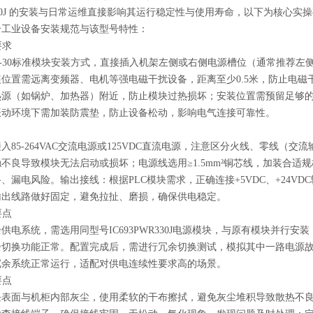
WR330J 的安装与日常运维直接影响其运行稳定性与使用寿命，以下为核
合工业设备安装规范与该型号特性：
要求
es 90-30标准模块安装方式，直接插入机架左侧或右侧电源槽位（通常
位置需远离变频器、电机等强电磁干扰设备，距离至少0.5米，防止电
热源（如锅炉、加热器）附近，防止模块过热损坏；安装位置需预留足够
振动环境下需加装防震垫，防止设备松动，影响电气连接可靠性。
入85-264VAC交流电源或125VDC直流电源，注意区分火线、零线
不良导致模块无法启动或损坏；电源线选用≥1.5mm²铜芯线，加装合
、漏电风险。输出接线：根据PLC模块需求，正确连接+5VDC、+24V
输出线路做好固定，避免拉扯、磨损，确保供电稳定。
要点
电系统，需选用同型号IC693PWR330J电源模块，与原有模块并行安装，按照G
余切换功能正常。配置完成后，需进行冗余切换测试，模拟其中一路电源
冗余系统正常运行，适配对供电连续性要求高的场景。
要点
块表面与机柜内部灰尘，使用柔软的干布擦拭，避免灰尘堆积导致散热不