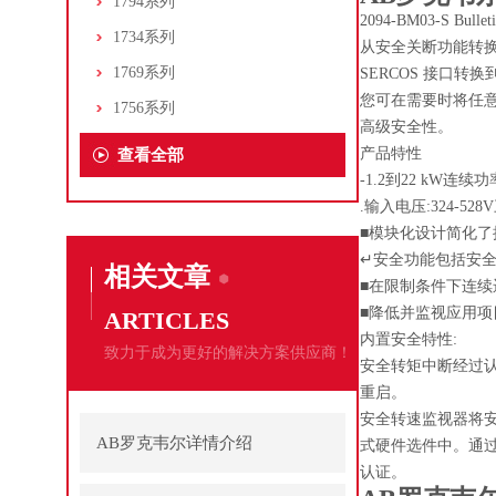
1794系列
2094-BM03-S 
1734系列
从安全关断功能转
1769系列
SERCOS 接口转换到E
您可在需要时将任
1756系列
高级安全性。
产品特性
查看全部
-1.2到22 kW连续
.输入电压:324-52
■模块化设计简化
↵安全功能包括安
相关文章
■在限制条件下连
■降低并监视应用
ARTICLES
内置安全特性:
致力于成为更好的解决方案供应商！
安全转矩中断经过认证
重启。
安全转速监视器将安全
AB罗克韦尔详情介绍
式硬件选件中。通过 P
认证。