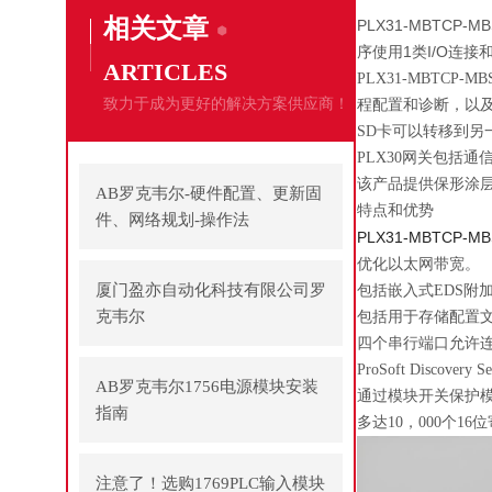
相关文章
PLX31-MBTCP
序使用1类I/O连
ARTICLES
PLX31-MBTCP
致力于成为更好的解决方案供应商！
程配置和诊断，以及
SD卡可以转移到另一个
PLX30网关包括
该产品提供保形涂
AB罗克韦尔-硬件配置、更新固
特点和优势
件、网络规划-操作法
PLX31-MBTCP-MB
优化以太网带宽。
厦门盈亦自动化科技有限公司罗
包括嵌入式EDS附
克韦尔
包括用于存储配置文
四个串行端口允许连
ProSoft Disc
AB罗克韦尔1756电源模块安装
通过模块开关保护模块
指南
多达10，000个1
注意了！选购1769PLC输入模块