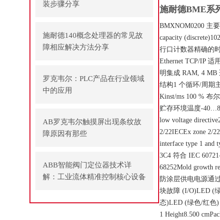
装步骤分享
施耐德BME系
BMXNOM0200 主
施耐德140概念处理器的常见故
capacity (discrete)1
障相应解决方法分享
行口计数器精确的时间
Ethernet TC
明集成 RAM, 4 M
罗克韦尔：PLC产品在行业领域
结构1 个循环/周期主任
中的应用
Kinst/ms 100 
贮存环境温度-40…85 °
low voltage direc
AB罗克韦尔触摸屏出现条纹故
2/22IECEx zone 2/
障原因有那些
interface type 1 an
3C4 符合 IEC 60721-3
ABB智能阀门定位器技术详
68252Mold growth 
解：工业流体精准控制核心设备
防涂层供电电源通过机架
块故障 (I/O)LED 
态)LED (绿色/红色) Et
1 Height8.500 cmPac