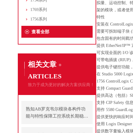
1734系列
拟量、运动控制、特殊
1769系列
架的模块，或者使用通过 
特性
1756系列
安装在 ControlLog
需要可拆卸端子块 (RT
查看全部
包含固有的时间戳功能
提供 EtherNet/IP
可实现全面的 I/
可带电插拔 (RIUP
相关文章
提供电子键控功能
在 Studio 5000
ARTICLES
1756 ControlLogix
致力于成为更好的解决方案供应商！
支持 Compact Guard
提供高达（包括）SIL
支持 CIP Safet
熟知AB罗克韦尔模块各构件功
用作 5580 GuardL
能与特性保障工控系统长期稳定
提供更快的响应时
运行
使用 Logix Desig
提供数字量输入模块：I