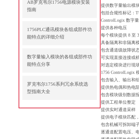
AB罗克韦尔1756电源模块安装
提供数字量输出模块：O
指南
包括合规性标记：TÜV
ControlLogix 数字
提供各种电压
1756PLC通讯模块各组成部件功
每个模块提供 8 至 3
能特点的详细介绍
具备隔离和非隔离
包含通道级故障状
数字量输入模块的各组成部件功
可实现直接连接或
能特点分享
对选定模块进行现
1756 ControlLogi
包含输入、输出和
罗克韦尔1756系列冗余系统选
提供热电偶和热电
型指南大全
包含模块级别数据
提供工程单位整定
提供实时通道采样
提供电子模块匹配
包含机械可拆卸端
逐通道配置电压、电