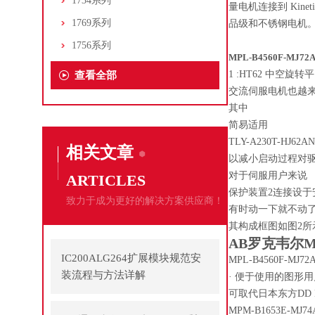
1734系列
量电机连接到 Kin
1769系列
品级和不锈钢电机。
1756系列
MPL-B4560F-MJ72
1 :HT62 中空
查看全部
交流伺服电机也越
其中
简易适用
TLY-A230T-HJ6
相关文章
以减小启动过程对
对于伺服用户来说
ARTICLES
保护装置2连接设于
致力于成为更好的解决方案供应商！
有时动一下就不动
其构成框图如图2所
AB罗克韦尔
IC200ALG264扩展模块规范安
MPL-B4560F-MJ72
装流程与方法详解
· 便于使用的图形用户
可取代日本东方DD 
MPM-B1653E-M