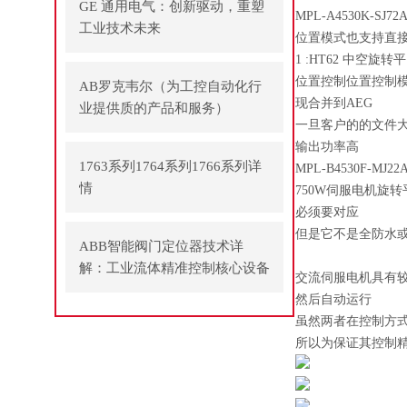
GE 通用电气：创新驱动，重塑
MPL-A4530K-SJ72
工业技术未来
位置模式也支持直
1 :HT62 中空
位置控制位置控制
AB罗克韦尔（为工控自动化行
现合并到AEG
业提供质的产品和服务）
一旦客户的的文件大于
输出功率高
1763系列1764系列1766系列详
MPL-B4530F-MJ22
情
750W伺服电机旋转
必须要对应
但是它不是全防水
ABB智能阀门定位器技术详
解：工业流体精准控制核心设备
交流伺服电机具有
然后自动运行
虽然两者在控制方式
所以为保证其控制