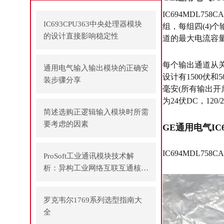
IC694MDL7
IC693CPU363中央处理器模块
组，每组四(4)
的设计直接影响稳定性
道的最大电流容量
每个输出通道从关
通用电气输入输出模块的正确安
设计有1500伏
装步骤分享
毫安(所有输出开启
为24伏DC，12
简述选购正逻辑输入模块时所需
要考虑的因素
GE通用电气IC
IC694MDL758CA
ProSoft工业通讯模块技术解
析：异构工业网络互联互通核心
方案
罗克韦尔1769系列选型指南大
全