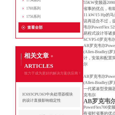
1734系列
55KW变频器20
1769系列
省事的优点，有助
11 kW/15 
1756系列
说再适合不过，提供各
韦尔PowerF
查看全部
易程式设计等诸多
SCVP5-0罗克韦
AB罗克韦尔Power
(Allen-Bra
相关文章
计，安装和配置简
尔
ARTICLES
致力于成为更好的解决方案供应商！
AB罗克韦尔Power
(Allen-Bra
一代紧凑型变频器具备
IC693CPU363中央处理器模块
克韦尔
AB罗克韦尔
的设计直接影响稳定性
PowerFlex
有省时省事的优点