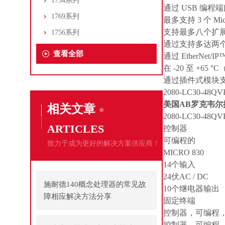
1734系列
通过 USB 编程
1769系列
最多支持 3 个 Mic
支持最多八个扩展 I/
1756系列
通过支持多达两个
查看全部
通过 EtherNet/
在 -20 至 +65 °
通过插件式模块支
2080-LC30-48QV
美国AB罗克韦尔控
相关文章
2080-LC30-48QV
ARTICLES
控制器
可编程的
致力于成为更好的解决方案供应商！
MICRO 830
14个输入
24伏AC / DC
施耐德140概念处理器的常见故
10个继电器输出
障相应解决方法分享
固定终端
控制器，可编程，
控制器，可编程，微