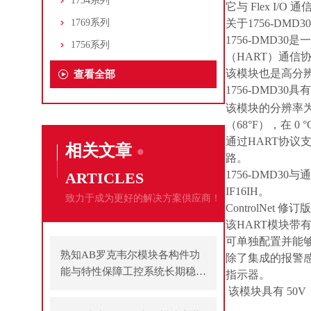
1734系列
它与 Flex I/O
1769系列
关于1756-DMD30
1756-DMD30
1756系列
（HART）通信
该模块也是高分
查看全部
1756-DMD30
该模块的分辨率为 
（68°F），
在 0 
通过HART协议
相关文章
路。
1756-DMD30
与通
ARTICLES
IF16IH
。
致力于成为更好的解决方案供应商！
ControlNet
该HART模块
可单独配置并能
熟知AB罗克韦尔模块各构件功
除了集成的报警
能与特性保障工控系统长期稳定
指示器。
运行
该模块具有 50