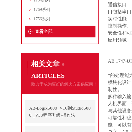
1734系列
通信接口：
1769系列
口包括串口、
实时性能：
1756系列
控制操作。
查看全部
安全性和可
应用领域：
AB 174
相关文章
ARTICLES
*的处理能
模块化设计
致力于成为更好的解决方案供应商！
制性。
多种输入输
人机界面：
AB-Logix5000_V16到Studio500
与其他设备
0 _V33程序升级-操作法
可靠性和稳
能，可以有
总之，AB