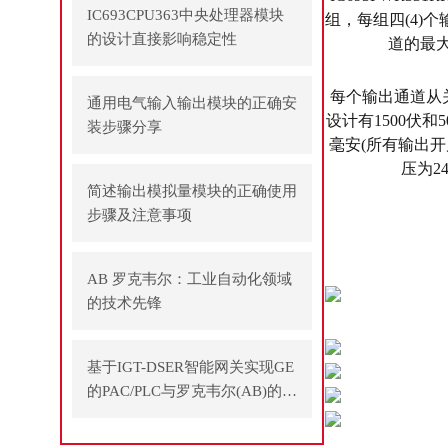
IC693CPU363中央处理器模块
组，每组四(4)
的设计直接影响稳定性
道的最
每个输出通道从关
通用电气输入输出模块的正确安
设计有1500伏
装步骤分享
毫安(所有输出开启
压为2
简述输出模拟量模块的正确使用
步骤及注意事项
AB 罗克韦尔：工业自动化领域
的技术先锋
基于IGT-DSER智能网关实现GE
的PAC/PLC与罗克韦尔(AB)的P
LC之间通讯