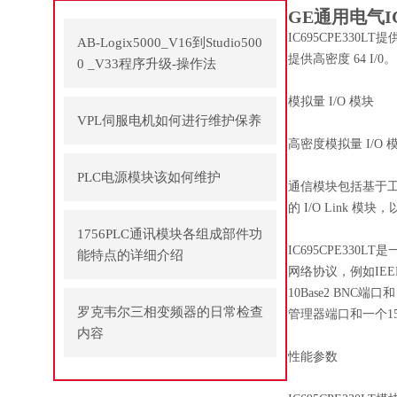
GE通用电气I
IC695CPE3
AB-Logix5000_V16到Studio500
提供高密度 64 I/0。
0 _V33程序升级-操作法
模拟量 I/O 模块
VPL伺服电机如何进行维护保养
高密度模拟量 I/
PLC电源模块该如何维护
通信模块包括基于工
的 I/O Link 
1756PLC通讯模块各组成部件功
IC695CPE330
能特点的详细介绍
网络协议，例如IEEE 
10Base2 BNC
罗克韦尔三相变频器的日常检查
管理器端口和一个1
内容
性能参数