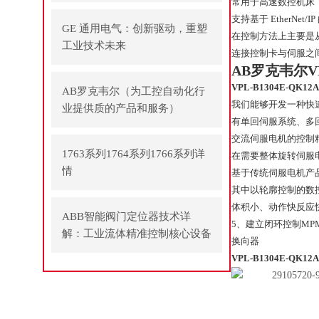
常用于高速数控机床
支持基于 EtherNet
GE 通用电气：创新驱动，重塑
在控制方法上主要是
工业技术未来
连接控制卡与伺服之
AB罗克韦尔V
VPL-B1304E-QK12
AB罗克韦尔（为工控自动化行
我们能够开发一种快
业提供质的产品和服务）
有单回伺服系统、多
交流伺服电机的控制
1763系列1764系列1766系列详
在需要整体旋转伺服
情
基于传统伺服电机产
其中以轮廓控制的数
体积小、动作快反应快、过
ABB智能阀门定位器技术详
5、建立闭环控制MPM-
解：工业流体精准控制核心设备
换向器
VPL-B1304E-QK12