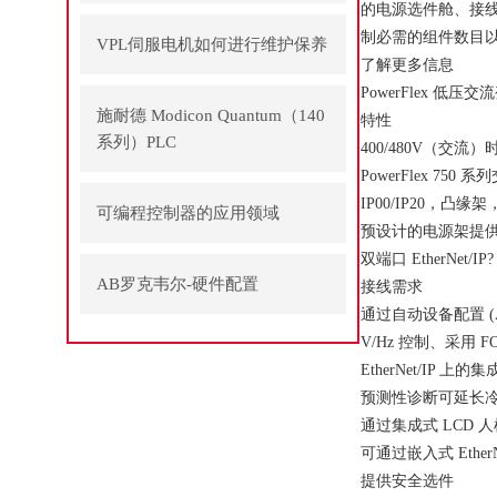
的电源选件舱、接
制必需的组件数目
VPL伺服电机如何进行维护保养
了解更多信息
PowerFlex 低压
施耐德 Modicon Quantum（140
特性
系列）PLC
400/480V（交流）时
PowerFlex 7
IP00/IP20，凸缘架，
可编程控制器的应用领域
预设计的电源架提供
双端口 EtherNe
AB罗克韦尔-硬件配置
接线需求
通过自动设备配置 (
V/Hz 控制、采用
EtherNet/IP 
预测性诊断可延长
通过集成式 LCD 人机界面
可通过嵌入式 Eth
提供安全选件