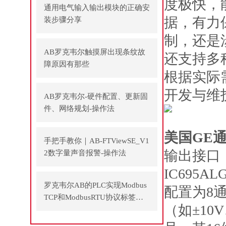
度极快，
通用电气输入输出模块的正确安
据，有力
装步骤分享
制，还是
AB罗克韦尔触摸屏出现条纹故
还支持多
障原因有那些
根据实际
开发与维
AB罗克韦尔-硬件配置、更新固
件、网络规划-操作法
美国GE通
手把手教你｜AB-FTViewSE_V1
输出接口
2数字量声音报警-操作法
IC695
罗克韦尔AB的PLC实现Modbus
配置为8
TCP和ModbusRTU协议标签方
（如±10V
式通讯