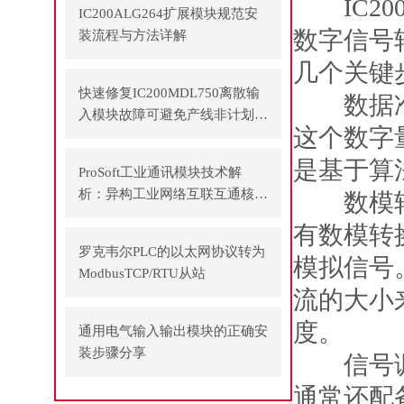
IC200
IC200ALG264扩展模块规范安
数字信号
装流程与方法详解
几个关键
快速修复IC200MDL750离散输
数据准备
入模块故障可避免产线非计划停
这个数字
机
是基于算
ProSoft工业通讯模块技术解
析：异构工业网络互联互通核心
数模转换（
方案
有数模转
罗克韦尔PLC的以太网协议转为
模拟信号。
ModbusTCP/RTU从站
流的大小
度。
通用电气输入输出模块的正确安
装步骤分享
信号调节
通常还配